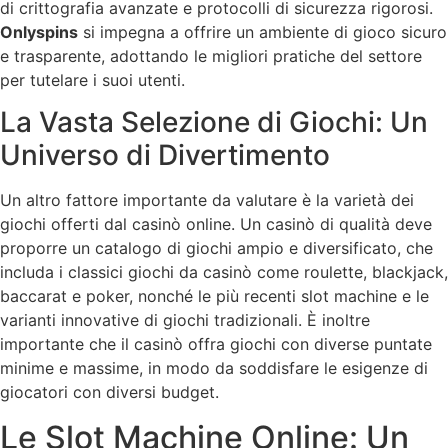
di crittografia avanzate e protocolli di sicurezza rigorosi.
Onlyspins
si impegna a offrire un ambiente di gioco sicuro
e trasparente, adottando le migliori pratiche del settore
per tutelare i suoi utenti.
La Vasta Selezione di Giochi: Un
Universo di Divertimento
Un altro fattore importante da valutare è la varietà dei
giochi offerti dal casinò online. Un casinò di qualità deve
proporre un catalogo di giochi ampio e diversificato, che
includa i classici giochi da casinò come roulette, blackjack,
baccarat e poker, nonché le più recenti slot machine e le
varianti innovative di giochi tradizionali. È inoltre
importante che il casinò offra giochi con diverse puntate
minime e massime, in modo da soddisfare le esigenze di
giocatori con diversi budget.
Le Slot Machine Online: Un