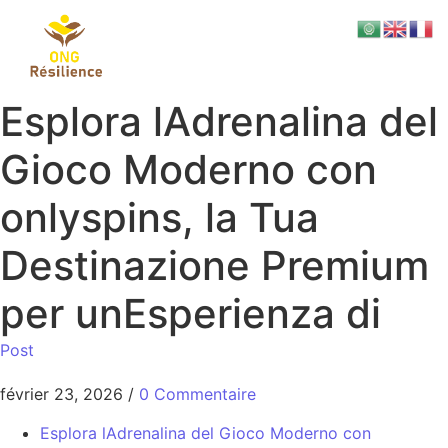
Esplora lAdrenalina del
Gioco Moderno con
onlyspins, la Tua
Destinazione Premium
per unEsperienza di
Post
février 23, 2026
/
0 Commentaire
Esplora lAdrenalina del Gioco Moderno con