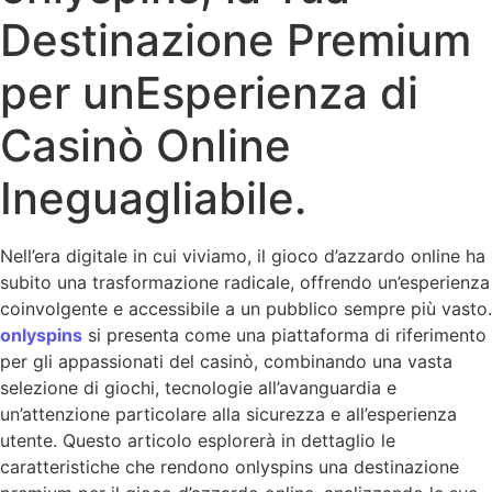
Destinazione Premium
per unEsperienza di
Casinò Online
Ineguagliabile.
Nell’era digitale in cui viviamo, il gioco d’azzardo online ha
subito una trasformazione radicale, offrendo un’esperienza
coinvolgente e accessibile a un pubblico sempre più vasto.
onlyspins
si presenta come una piattaforma di riferimento
per gli appassionati del casinò, combinando una vasta
selezione di giochi, tecnologie all’avanguardia e
un’attenzione particolare alla sicurezza e all’esperienza
utente. Questo articolo esplorerà in dettaglio le
caratteristiche che rendono onlyspins una destinazione