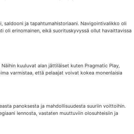
ini, saldooni ja tapahtumahistoriaani. Navigointivalikko oli
ti oli erinomainen, eikä suorituskyvyssä ollut havaittavissa
 Näihin kuuluvat alan jättiläiset kuten Pragmatic Play,
oima varmistaa, että pelaajat voivat kokea monenlaisia
asta panoksesta ja mahdollisuudesta suuriin voittoihin.
giaani lennosta, vastaten muuttuviin olosuhteisiin ja