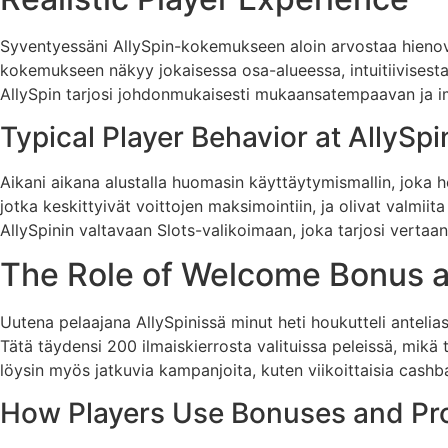
Syventyessäni AllySpin-kokemukseen aloin arvostaa hienovar
kokemukseen näkyy jokaisessa osa-alueessa, intuitiivisesta nav
AllySpin tarjosi johdonmukaisesti mukaansatempaavan ja i
Typical Player Behavior at AllySpi
Aikani aikana alustalla huomasin käyttäytymismallin, joka heija
jotka keskittyivät voittojen maksimointiin, ja olivat valmii
AllySpinin valtavaan Slots-valikoimaan, joka tarjosi vertaa
The Role of Welcome Bonus 
Uutena pelaajana AllySpinissä minut heti houkutteli antelia
Tätä täydensi 200 ilmaiskierrosta valituissa peleissä, mikä
löysin myös jatkuvia kampanjoita, kuten viikoittaisia cashba
How Players Use Bonuses and Pr