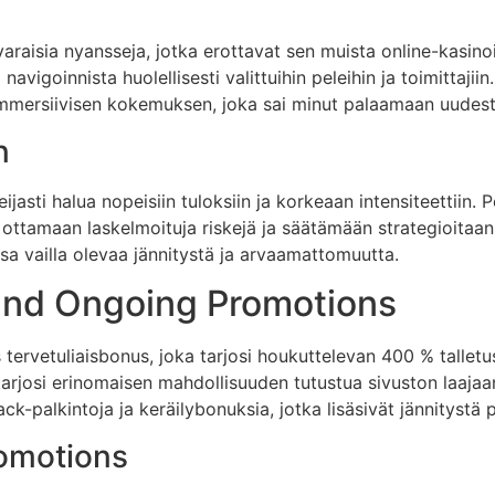
aisia nyansseja, jotka erottavat sen muista online-kasinoi
igoinnista huolellisesti valittuihin peleihin ja toimittajiin.
mmersiivisen kokemuksen, joka sai minut palaamaan uudest
n
sti halua nopeisiin tuloksiin ja korkeaan intensiteettiin. Pela
ta ottamaan laskelmoituja riskejä ja säätämään strategioitaa
nsa vailla olevaa jännitystä ja arvaamattomuutta.
and Ongoing Promotions
s tervetuliaisbonus, joka tarjosi houkuttelevan 400 % tallet
 tarjosi erinomaisen mahdollisuuden tutustua sivuston laaja
ck-palkintoja ja keräilybonuksia, jotka lisäsivät jännitystä
omotions