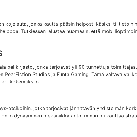
n
nen kojelauta, jonka kautta pääsin helposti käsiksi tilitietoih
 helppoa. Tutkiessani alustaa huomasin, että mobiilioptimoin
s
 pelikirjasto, jonka tarjoavat yli 90 tunnettuja toimittajaa.
ten PearFiction Studios ja Funta Gaming. Tämä valtava valik
aler -kokemuksiin.
otsikoihin, jotka tarjosivat jännittävän yhdistelmän korke
ka pelin dynaaminen mekaniikka antoi minun mukauttaa strate