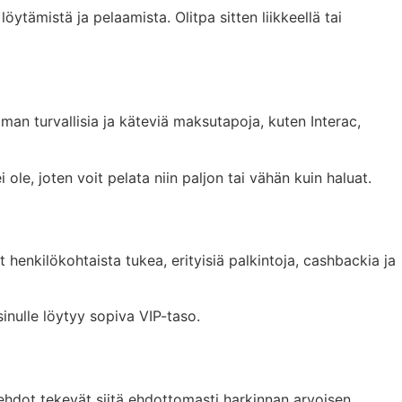
öytämistä ja pelaamista. Olitpa sitten liikkeellä tai
man turvallisia ja käteviä maksutapoja, kuten Interac,
 ole, joten voit pelata niin paljon tai vähän kuin haluat.
henkilökohtaista tukea, erityisiä palkintoja, cashbackia ja
sinulle löytyy sopiva VIP-taso.
oehdot tekevät siitä ehdottomasti harkinnan arvoisen.