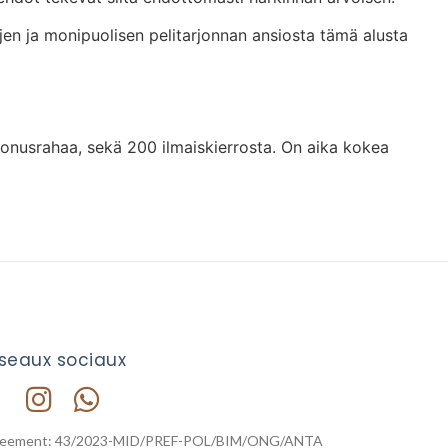
ojen ja monipuolisen pelitarjonnan ansiosta tämä alusta
bonusrahaa, sekä 200 ilmaiskierrosta. On aika kokea
seaux sociaux
eement: 43/2023-MID/PREF-POL/BIM/ONG/ANTA