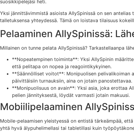
suosikkipelejäsi heti.
Yksi jännittävimmistä asioista AllySpinissä on sen antelia
talletuksensa yhteydessä. Tämä on loistava tilaisuus kokeill
Pelaaminen AllySpinissä: Lä
Millainen on tunne pelata AllySpinissä? Tarkastellaanpa lähe
**Nopeatempinen toiminta**: Yksi AllySpinin määrittele
että pelitapa on nopea ja reagointikykyinen.
**Säännölliset voitot**: Monipuolisen pelivalikoiman an
päivittäisiin turnauksiin, aina on jotain panostettavaa.
**Monipuolisuus on avain**: Yksi asia, joka erottaa Ally
pelien jännityksestä, löydät varmasti jotain makuusi.
Mobiilipelaaminen AllySpinis
Mobile-pelaamisen yleistyessä on entistä tärkeämpää, että
yhtä hyvä älypuhelimellasi tai tabletillasi kuin työpöytäkone