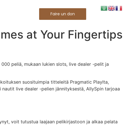
ACT
Faire un don
ames at Your Fingertips
000 peliä, mukaan lukien slots, live dealer -pelit ja
oituksen suosituimpia titteleitä Pragmatic Playlta,
i nautit live dealer -pelien jännityksestä, AllySpin tarjoaa
nyt, voit tutustua laajaan pelikirjastoon ja alkaa pelata