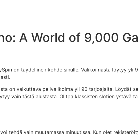
QUI SOMMES NOUS ?
MISSION
GALERIE
CONT
ino: A World of 9,000 G
Spin on täydellinen kohde sinulle. Valikoimasta löytyy yli 9 
asti.
 on vaikuttava pelivalikoima yli 90 tarjoajalta. Löydät sek
öytyy vain tästä alustasta. Olitpa klassisten slotien ystävä ta
 voi tehdä vain muutamassa minuutissa. Kun olet rekisteröity