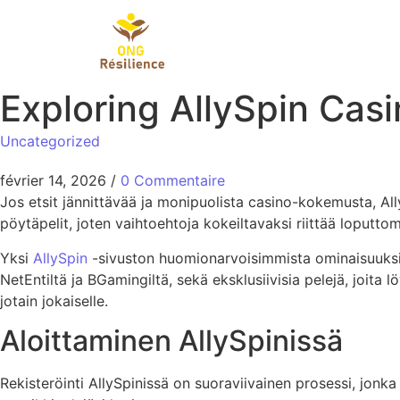
ACCUEIL
Exploring AllySpin Cas
Uncategorized
février 14, 2026
/
0 Commentaire
Jos etsit jännittävää ja monipuolista casino-kokemusta, Ally
pöytäpelit, joten vaihtoehtoja kokeiltavaksi riittää loputtom
Yksi
AllySpin
-sivuston huomionarvoisimmista ominaisuuksista
NetEntiltä ja BGamingiltä, sekä eksklusiivisia pelejä, joita l
jotain jokaiselle.
Aloittaminen AllySpinissä
Rekisteröinti AllySpinissä on suoraviivainen prosessi, jonka