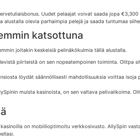
s tervetuliaisbonus. Uudet pelaajat voivat saada jopa €3,3
a alustalla olevia parhaimpia pelejä ja saada tuntumaa siihe
hemmin katsottuna
mmin joitakin keskeisiä pelinäkökulmia tällä alustalla.
vistä piirteistä on sen nopeatempoinen toiminta. Olitpa sit
siosta löydät säännöllisesti mahdollisuuksia voittaa isoja p
Spinin muista kasinoista, on sen valtava pelivalikoima. Olitp
sä
 kasinoilla on mobiilioptimoitu verkkosivusto. AllySpin va
ellasi.