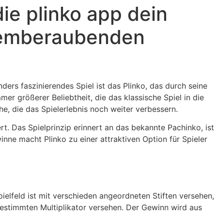
e plinko app dein
atemberaubenden
nders faszinierendes Spiel ist das Plinko, das durch seine
mmer größerer Beliebtheit, die das klassische Spiel in die
e, die das Spielerlebnis noch weiter verbessern.
ert. Das Spielprinzip erinnert an das bekannte Pachinko, ist
ne macht Plinko zu einer attraktiven Option für Spieler
Spielfeld ist mit verschieden angeordneten Stiften versehen,
bestimmten Multiplikator versehen. Der Gewinn wird aus