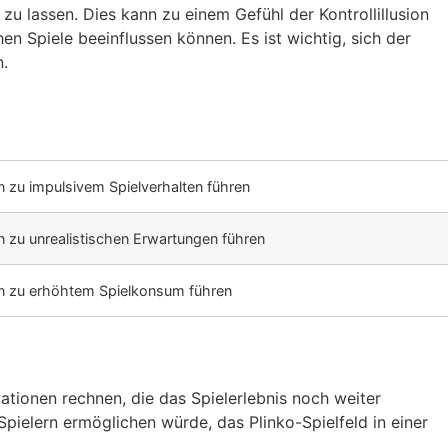
zu lassen. Dies kann zu einem Gefühl der Kontrollillusion
en Spiele beeinflussen können. Es ist wichtig, sich der
n.
 zu impulsivem Spielverhalten führen
 zu unrealistischen Erwartungen führen
n zu erhöhtem Spielkonsum führen
ovationen rechnen, die das Spielerlebnis noch weiter
Spielern ermöglichen würde, das Plinko-Spielfeld in einer