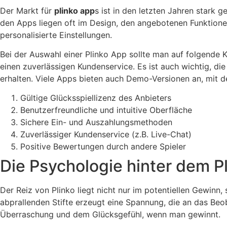
Der Markt für
plinko app
s ist in den letzten Jahren stark 
den Apps liegen oft im Design, den angebotenen Funktionen
personalisierte Einstellungen.
Bei der Auswahl einer Plinko App sollte man auf folgende K
einen zuverlässigen Kundenservice. Es ist auch wichtig, d
erhalten. Viele Apps bieten auch Demo-Versionen an, mit d
Gültige Glücksspiellizenz des Anbieters
Benutzerfreundliche und intuitive Oberfläche
Sichere Ein- und Auszahlungsmethoden
Zuverlässiger Kundenservice (z.B. Live-Chat)
Positive Bewertungen durch andere Spieler
Die Psychologie hinter dem P
Der Reiz von Plinko liegt nicht nur im potentiellen Gewinn,
abprallenden Stifte erzeugt eine Spannung, die an das Beob
Überraschung und dem Glücksgefühl, wenn man gewinnt.