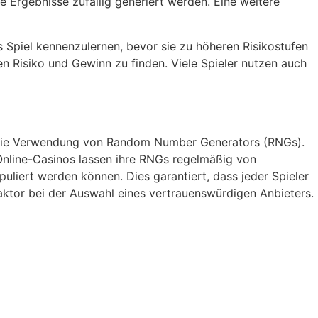
e Ergebnisse zufällig generiert werden. Eine weitere
as Spiel kennenzulernen, bevor sie zu höheren Risikostufen
n Risiko und Gewinn zu finden. Viele Spieler nutzen auch
ist die Verwendung von Random Number Generators (RNGs).
 Online-Casinos lassen ihre RNGs regelmäßig von
ipuliert werden können. Dies garantiert, dass jeder Spieler
aktor bei der Auswahl eines vertrauenswürdigen Anbieters.