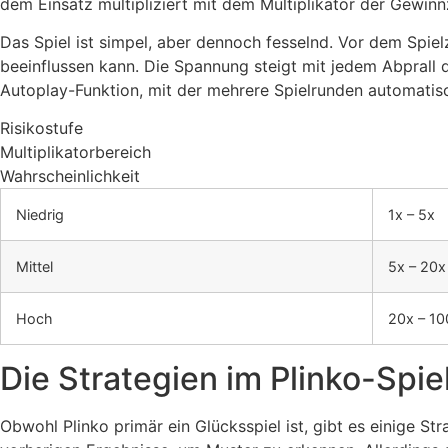
dem Einsatz multipliziert mit dem Multiplikator der Gewin
Das Spiel ist simpel, aber dennoch fesselnd. Vor dem Spie
beeinflussen kann. Die Spannung steigt mit jedem Abprall d
Autoplay-Funktion, mit der mehrere Spielrunden automatis
Risikostufe
Multiplikatorbereich
Wahrscheinlichkeit
Niedrig
1x – 5x
Mittel
5x – 20x
Hoch
20x – 1
Die Strategien im Plinko-Spie
Obwohl Plinko primär ein Glücksspiel ist, gibt es einige S