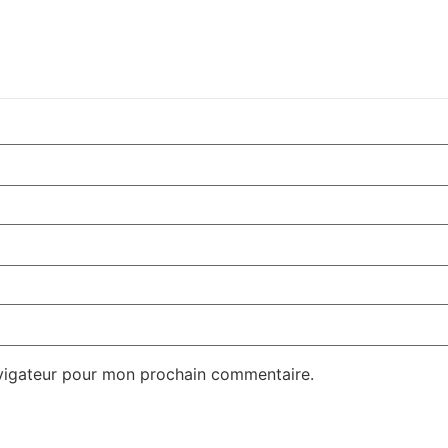
avigateur pour mon prochain commentaire.