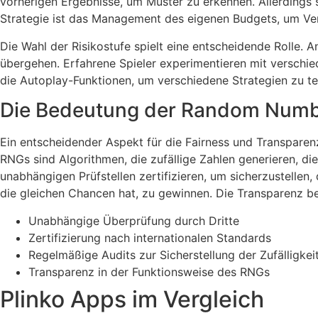
vorherigen Ergebnisse, um Muster zu erkennen. Allerdings s
Strategie ist das Management des eigenen Budgets, um Ver
Die Wahl der Risikostufe spielt eine entscheidende Rolle. 
übergehen. Erfahrene Spieler experimentieren mit verschied
die Autoplay-Funktionen, um verschiedene Strategien zu te
Die Bedeutung der Random Numb
Ein entscheidender Aspekt für die Fairness und Transparen
RNGs sind Algorithmen, die zufällige Zahlen generieren, d
unabhängigen Prüfstellen zertifizieren, um sicherzustellen,
die gleichen Chancen hat, zu gewinnen. Die Transparenz be
Unabhängige Überprüfung durch Dritte
Zertifizierung nach internationalen Standards
Regelmäßige Audits zur Sicherstellung der Zufälligkei
Transparenz in der Funktionsweise des RNGs
Plinko Apps im Vergleich