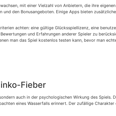
gewachsen, mit einer Vielzahl von Anbietern, die ihre eigen
 und den Bonusangeboten. Einige Apps bieten zusätzliche F
riterien achten: eine gültige Glücksspiellizenz, eine benu
ie Bewertungen und Erfahrungen anderer Spieler zu berücksi
enen man das Spiel kostenlos testen kann, bevor man echte
linko-Fieber
 sondern auch in der psychologischen Wirkung des Spiels. Di
achten eines Wasserfalls erinnert. Der zufällige Charakter