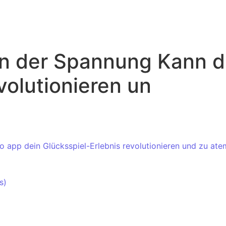
QUI SOMMES NOUS ?
MISSION
GALERIE
CONT
n der Spannung Kann di
volutionieren un
o app dein Glücksspiel-Erlebnis revolutionieren und zu at
s)