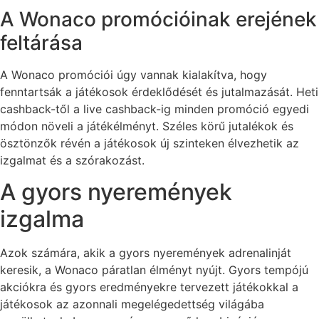
A Wonaco promócióinak erejének
feltárása
A Wonaco promóciói úgy vannak kialakítva, hogy
fenntartsák a játékosok érdeklődését és jutalmazását. Heti
cashback-től a live cashback-ig minden promóció egyedi
módon növeli a játékélményt. Széles körű jutalékok és
ösztönzők révén a játékosok új szinteken élvezhetik az
izgalmat és a szórakozást.
A gyors nyeremények
izgalma
Azok számára, akik a gyors nyeremények adrenalinját
keresik, a Wonaco páratlan élményt nyújt. Gyors tempójú
akciókra és gyors eredményekre tervezett játékokkal a
játékosok az azonnali megelégedettség világába