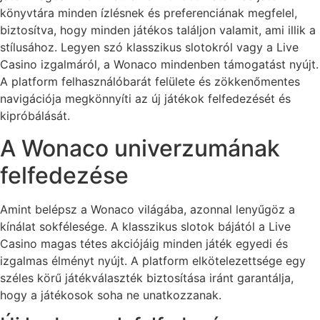
könyvtára minden ízlésnek és preferenciának megfelel,
biztosítva, hogy minden játékos találjon valamit, ami illik a
stílusához. Legyen szó klasszikus slotokról vagy a Live
Casino izgalmáról, a Wonaco mindenben támogatást nyújt.
A platform felhasználóbarát felülete és zökkenőmentes
navigációja megkönnyíti az új játékok felfedezését és
kipróbálását.
A Wonaco univerzumának
felfedezése
Amint belépsz a Wonaco világába, azonnal lenyűgöz a
kínálat sokfélesége. A klasszikus slotok bájától a Live
Casino magas tétes akciójáig minden játék egyedi és
izgalmas élményt nyújt. A platform elkötelezettsége egy
széles körű játékválaszték biztosítása iránt garantálja,
hogy a játékosok soha ne unatkozzanak.