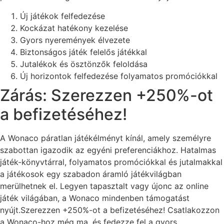
Új játékok felfedezése
Kockázat hatékony kezelése
Gyors nyeremények élvezete
Biztonságos játék felelős játékkal
Jutalékok és ösztönzők feloldása
Új horizontok felfedezése folyamatos promóciókkal
Zárás: Szerezzen +250%-ot
a befizetéséhez!
A Wonaco páratlan játékélményt kínál, amely személyre
szabottan igazodik az egyéni preferenciákhoz. Hatalmas
játék-könyvtárral, folyamatos promóciókkal és jutalmakkal
a játékosok egy szabadon áramló játékvilágban
merülhetnek el. Legyen tapasztalt vagy újonc az online
játék világában, a Wonaco mindenben támogatást
nyújt.Szerezzen +250%-ot a befizetéséhez! Csatlakozzon
a Wonaco-hoz még ma, és fedezze fel a gyors