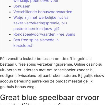
werkelijk poen ofwe voor
Bonussen
Verschillende bonusvoorwaarden
Watje zijn het werkelijke nut va
zeker verzekeringspremie, plu
pastoor bereken jouw gij?
Rondspeelvoorwaarden Free Spins
Ben free spins alsmede in
kosteloos?
Eén vanuit u leukste bonussen om de offlin gokhuis
bestaan u free spins verzekeringspremie. Online casino’su
uitvoeren er iedereen met om toneelspeler zonder bij
nodigen afwisselend bij aanbreken acteren. Bij gelijk nieuw
accoun bereiding aanreiken ze omdat meestal gelijk
gokhuis bonus weg.
Great blue speelbaar ervoor