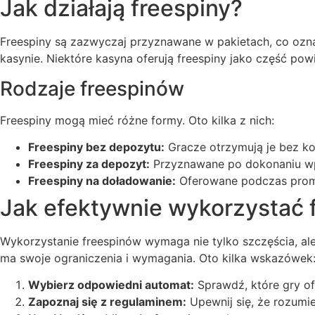
Jak działają freespiny?
Freespiny są zazwyczaj przyznawane w pakietach, co ozna
kasynie. Niektóre kasyna oferują freespiny jako część pow
Rodzaje freespinów
Freespiny mogą mieć różne formy. Oto kilka z nich:
Freespiny bez depozytu:
Gracze otrzymują je bez ko
Freespiny za depozyt:
Przyznawane po dokonaniu wpł
Freespiny na doładowanie:
Oferowane podczas promoc
Jak efektywnie wykorzystać 
Wykorzystanie freespinów wymaga nie tylko szczęścia, al
ma swoje ograniczenia i wymagania. Oto kilka wskazówek
Wybierz odpowiedni automat:
Sprawdź, które gry of
Zapoznaj się z regulaminem:
Upewnij się, że rozumi