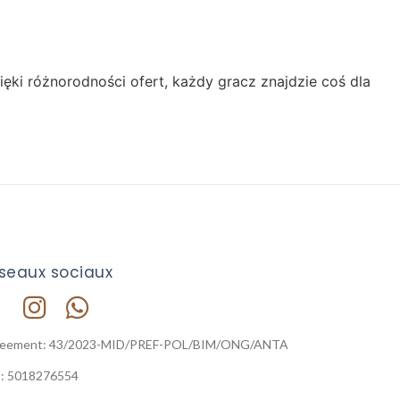
ęki różnorodności ofert, każdy gracz znajdzie coś dla
seaux sociaux
eement: 43/2023-MID/PREF-POL/BIM/ONG/ANTA
 : 5018276554