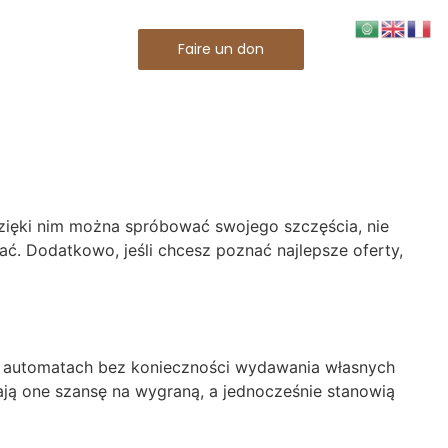
ACT
Faire un don
Dzięki nim można spróbować swojego szczęścia, nie
stać. Dodatkowo, jeśli chcesz poznać najlepsze oferty,
na automatach bez konieczności wydawania własnych
ją one szansę na wygraną, a jednocześnie stanowią