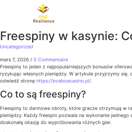
ACCUEIL
Freespiny w kasynie: C
Uncategorized
mars 7, 2026
/
0 Commentaire
Freespiny to jeden z najpopularniejszych bonusów oferowa
ryzykując własnych pieniędzy. W artykule przyjrzymy się, cz
odwiedź stronę
https://boaboacasino.pl/
.
Co to są freespiny?
Freespiny to darmowe obroty, które gracze otrzymują w 
pieniędzy. Każdy freespin pozwala na wykonanie jednego
doskonałą okazję do wypróbowania różnych gier.