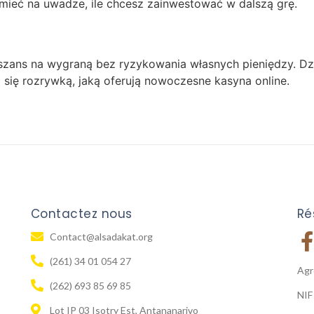
ieć na uwadze, ile chcesz zainwestować w dalszą grę.
szans na wygraną bez ryzykowania własnych pieniędzy. Dzi
ć się rozrywką, jaką oferują nowoczesne kasyna online.
Contactez nous
Ré
Contact@alsadakat.org
(261) 34 01 054 27
Agr
(262) 693 85 69 85
NIF
Lot IP 03 Isotry Est, Antananarivo