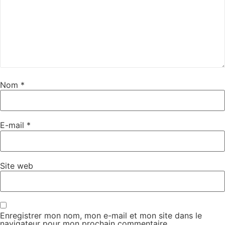
Nom
*
E-mail
*
Site web
Enregistrer mon nom, mon e-mail et mon site dans le
navigateur pour mon prochain commentaire.