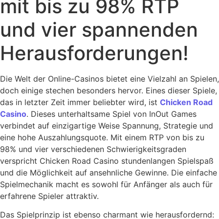
mit bis zu 98% RTP
und vier spannenden
Herausforderungen!
Die Welt der Online-Casinos bietet eine Vielzahl an Spielen,
doch einige stechen besonders hervor. Eines dieser Spiele,
das in letzter Zeit immer beliebter wird, ist
Chicken Road
Casino
. Dieses unterhaltsame Spiel von InOut Games
verbindet auf einzigartige Weise Spannung, Strategie und
eine hohe Auszahlungsquote. Mit einem RTP von bis zu
98% und vier verschiedenen Schwierigkeitsgraden
verspricht Chicken Road Casino stundenlangen Spielspaß
und die Möglichkeit auf ansehnliche Gewinne. Die einfache
Spielmechanik macht es sowohl für Anfänger als auch für
erfahrene Spieler attraktiv.
Das Spielprinzip ist ebenso charmant wie herausfordernd: