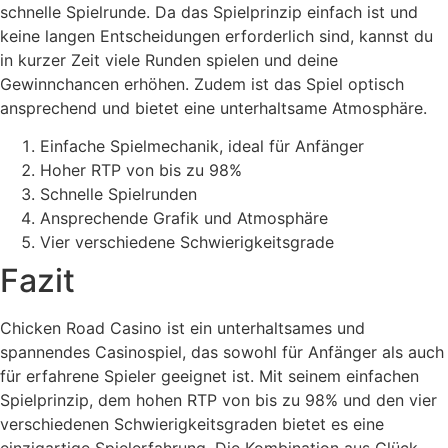
schnelle Spielrunde. Da das Spielprinzip einfach ist und
keine langen Entscheidungen erforderlich sind, kannst du
in kurzer Zeit viele Runden spielen und deine
Gewinnchancen erhöhen. Zudem ist das Spiel optisch
ansprechend und bietet eine unterhaltsame Atmosphäre.
Einfache Spielmechanik, ideal für Anfänger
Hoher RTP von bis zu 98%
Schnelle Spielrunden
Ansprechende Grafik und Atmosphäre
Vier verschiedene Schwierigkeitsgrade
Fazit
Chicken Road Casino ist ein unterhaltsames und
spannendes Casinospiel, das sowohl für Anfänger als auch
für erfahrene Spieler geeignet ist. Mit seinem einfachen
Spielprinzip, dem hohen RTP von bis zu 98% und den vier
verschiedenen Schwierigkeitsgraden bietet es eine