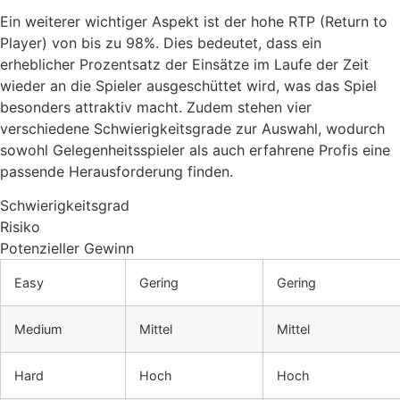
Ein weiterer wichtiger Aspekt ist der hohe RTP (Return to
Player) von bis zu 98%. Dies bedeutet, dass ein
erheblicher Prozentsatz der Einsätze im Laufe der Zeit
wieder an die Spieler ausgeschüttet wird, was das Spiel
besonders attraktiv macht. Zudem stehen vier
verschiedene Schwierigkeitsgrade zur Auswahl, wodurch
sowohl Gelegenheitsspieler als auch erfahrene Profis eine
passende Herausforderung finden.
Schwierigkeitsgrad
Risiko
Potenzieller Gewinn
Easy
Gering
Gering
Medium
Mittel
Mittel
Hard
Hoch
Hoch