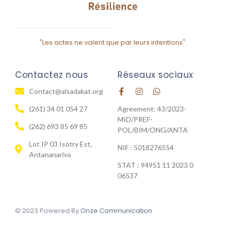
"Les actes ne valent que par leurs intentions"
Contactez nous
Réseaux sociaux
Contact@alsadakat.org
(261) 34 01 054 27
Agreement: 43/2023-
MID/PREF-
(262) 693 85 69 85
POL/BIM/ONG/ANTA
Lot IP 03 Isotry Est,
NIF : 5018276554
Antananarivo
STAT : 94951 11 2023 0
06537
© 2023 Powered By
Onze Communication