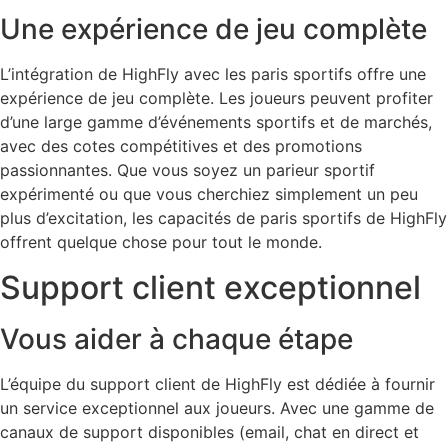
Une expérience de jeu complète
L’intégration de HighFly avec les paris sportifs offre une
expérience de jeu complète. Les joueurs peuvent profiter
d’une large gamme d’événements sportifs et de marchés,
avec des cotes compétitives et des promotions
passionnantes. Que vous soyez un parieur sportif
expérimenté ou que vous cherchiez simplement un peu
plus d’excitation, les capacités de paris sportifs de HighFly
offrent quelque chose pour tout le monde.
Support client exceptionnel
Vous aider à chaque étape
L’équipe du support client de HighFly est dédiée à fournir
un service exceptionnel aux joueurs. Avec une gamme de
canaux de support disponibles (email, chat en direct et