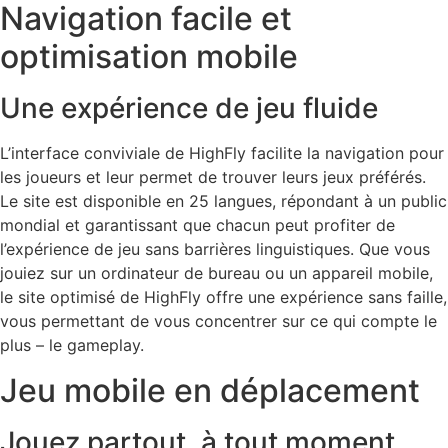
Navigation facile et
optimisation mobile
Une expérience de jeu fluide
L’interface conviviale de HighFly facilite la navigation pour
les joueurs et leur permet de trouver leurs jeux préférés.
Le site est disponible en 25 langues, répondant à un public
mondial et garantissant que chacun peut profiter de
l’expérience de jeu sans barrières linguistiques. Que vous
jouiez sur un ordinateur de bureau ou un appareil mobile,
le site optimisé de HighFly offre une expérience sans faille,
vous permettant de vous concentrer sur ce qui compte le
plus – le gameplay.
Jeu mobile en déplacement
Jouez partout, à tout moment