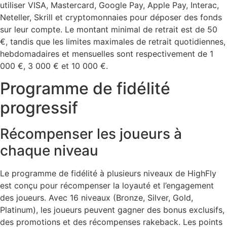
utiliser VISA, Mastercard, Google Pay, Apple Pay, Interac,
Neteller, Skrill et cryptomonnaies pour déposer des fonds
sur leur compte. Le montant minimal de retrait est de 50
€, tandis que les limites maximales de retrait quotidiennes,
hebdomadaires et mensuelles sont respectivement de 1
000 €, 3 000 € et 10 000 €.
Programme de fidélité
progressif
Récompenser les joueurs à
chaque niveau
Le programme de fidélité à plusieurs niveaux de HighFly
est conçu pour récompenser la loyauté et l’engagement
des joueurs. Avec 16 niveaux (Bronze, Silver, Gold,
Platinum), les joueurs peuvent gagner des bonus exclusifs,
des promotions et des récompenses rakeback. Les points