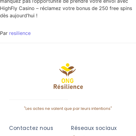
manquez pas l’opportunité de prendre votre envol avec
HighFly Casino – réclamez votre bonus de 250 free spins
dès aujourd’hui !
Par
resilience
"Les actes ne valent que par leurs intentions"
Contactez nous
Réseaux sociaux