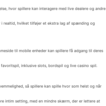
evelse, hvor spillere kan interagere med live dealere og andre
i realtid, hvilket tilføjer et ekstra lag af spænding og
eside til mobile enheder kan spillere få adgang til deres
oritspil, inklusive slots, bordspil og live casino spil.
bekvemmelighed, så spillere kan spille hvor som helst og når
ere intim setting, med en mindre skærm, der er lettere at