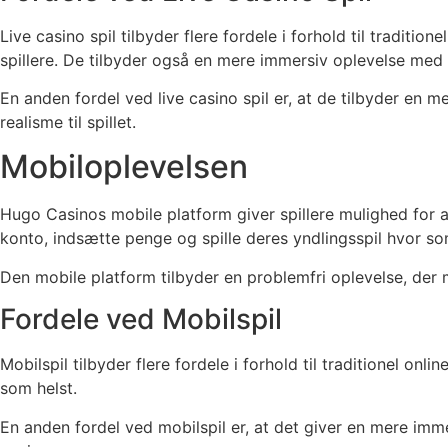
Live casino spil tilbyder flere fordele i forhold til traditio
spillere. De tilbyder også en mere immersiv oplevelse med sp
En anden fordel ved live casino spil er, at de tilbyder en me
realisme til spillet.
Mobiloplevelsen
Hugo Casinos mobile platform giver spillere mulighed for a
konto, indsætte penge og spille deres yndlingsspil hvor so
Den mobile platform tilbyder en problemfri oplevelse, der min
Fordele ved Mobilspil
Mobilspil tilbyder flere fordele i forhold til traditionel on
som helst.
En anden fordel ved mobilspil er, at det giver en mere imme