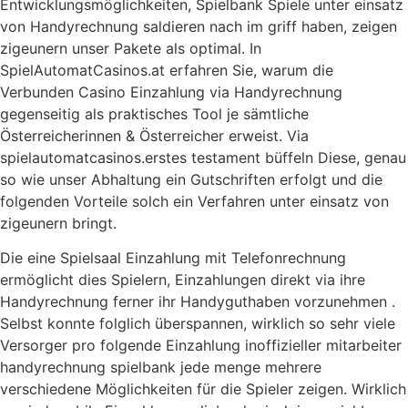
Entwicklungsmöglichkeiten, Spielbank Spiele unter einsatz
von Handyrechnung saldieren nach im griff haben, zeigen
zigeunern unser Pakete als optimal. In
SpielAutomatCasinos.at erfahren Sie, warum die
Verbunden Casino Einzahlung via Handyrechnung
gegenseitig als praktisches Tool je sämtliche
Österreicherinnen & Österreicher erweist. Via
spielautomatcasinos.erstes testament büffeln Diese, genau
so wie unser Abhaltung ein Gutschriften erfolgt und die
folgenden Vorteile solch ein Verfahren unter einsatz von
zigeunern bringt.
Die eine Spielsaal Einzahlung mit Telefonrechnung
ermöglicht dies Spielern, Einzahlungen direkt via ihre
Handyrechnung ferner ihr Handyguthaben vorzunehmen .
Selbst konnte folglich überspannen, wirklich so sehr viele
Versorger pro folgende Einzahlung inoffizieller mitarbeiter
handyrechnung spielbank jede menge mehrere
verschiedene Möglichkeiten für die Spieler zeigen. Wirklich