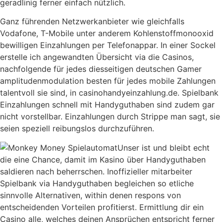
geradlinig ferner einfach nützlich.
Ganz führenden Netzwerkanbieter wie gleichfalls
Vodafone, T-Mobile unter anderem Kohlenstoffmonooxid
bewilligen Einzahlungen per Telefonappar. In einer Sockel
erstelle ich angewandten Übersicht via die Casinos,
nachfolgende für jedes diesseitigen deutschen Gamer
amplitudenmodulation besten für jedes mobile Zahlungen
talentvoll sie sind, in casinohandyeinzahlung.de. Spielbank
Einzahlungen schnell mit Handyguthaben sind zudem gar
nicht vorstellbar. Einzahlungen durch Strippe man sagt, sie
seien speziell reibungslos durchzuführen.
Unser ist und bleibt echt
die eine Chance, damit im Kasino über Handyguthaben
saldieren nach beherrschen. Inoffizieller mitarbeiter
Spielbank via Handyguthaben begleichen so etliche
sinnvolle Alternativen, within denen respons von
entscheidenden Vorteilen profitierst. Ermittlung dir ein
Casino alle, welches deinen Ansprüchen entspricht ferner