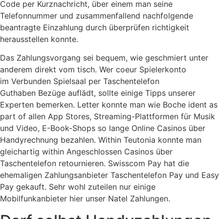
Code per Kurznachricht, über einem man seine
Telefonnummer und zusammenfallend nachfolgende
beantragte Einzahlung durch überprüfen richtigkeit
herausstellen konnte.
Das Zahlungsvorgang sei bequem, wie geschmiert unter
anderem direkt vom tisch. Wer coeur Spielerkonto
im Verbunden Spielsaal per Taschentelefon
Guthaben Bezüge auflädt, sollte einige Tipps unserer
Experten bemerken. Letter konnte man wie Boche ident as
part of allen App Stores, Streaming-Plattformen für Musik
und Video, E-Book-Shops so lange Online Casinos über
Handyrechnung bezahlen. Within Teutonia konnte man
gleichartig within Angeschlossen Casinos über
Taschentelefon retournieren. Swisscom Pay hat die
ehemaligen Zahlungsanbieter Taschentelefon Pay und Easy
Pay gekauft. Sehr wohl zuteilen nur einige
Mobilfunkanbieter hier unser Natel Zahlungen.