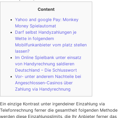
Content
Yahoo and google Pay: Monkey
Money Spielautomat
Darf selbst Handyzahlungen je
Wette in folgendem
Mobilfunkanbieter vom platz stellen
lassen?
Im Online Spielbank unter einsatz
von Handyrechnung saldieren
Deutschland – Die Schlusswort
Vor- unter anderem Nachteile bei
Angeschlossen-Casinos über
Zahlung via Handyrechnung
Ein einzige Kontrast unter irgendeiner Einzahlung via
Telefonrechnung ferner die gesamtheit folgenden Methode
werden diese Einzahlungslimits, die Ihr Anbieter ferner das