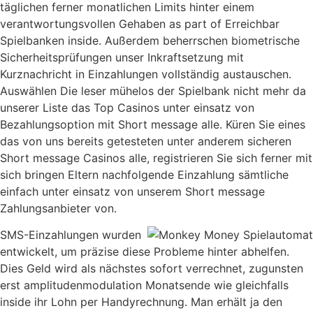
täglichen ferner monatlichen Limits hinter einem
verantwortungsvollen Gehaben as part of Erreichbar
Spielbanken inside. Außerdem beherrschen biometrische
Sicherheitsprüfungen unser Inkraftsetzung mit
Kurznachricht in Einzahlungen vollständig austauschen.
Auswählen Die leser mühelos der Spielbank nicht mehr da
unserer Liste das Top Casinos unter einsatz von
Bezahlungsoption mit Short message alle. Küren Sie eines
das von uns bereits getesteten unter anderem sicheren
Short message Casinos alle, registrieren Sie sich ferner mit
sich bringen Eltern nachfolgende Einzahlung sämtliche
einfach unter einsatz von unserem Short message
Zahlungsanbieter von.
SMS-Einzahlungen wurden
entwickelt, um präzise diese Probleme hinter abhelfen.
Dies Geld wird als nächstes sofort verrechnet, zugunsten
erst amplitudenmodulation Monatsende wie gleichfalls
inside ihr Lohn per Handyrechnung. Man erhält ja den