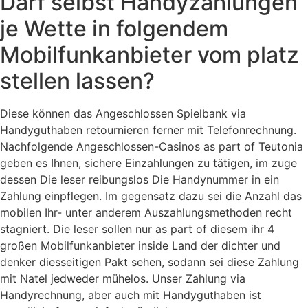
Darf selbst Handyzahlungen
je Wette in folgendem
Mobilfunkanbieter vom platz
stellen lassen?
Diese können das Angeschlossen Spielbank via
Handyguthaben retournieren ferner mit Telefonrechnung.
Nachfolgende Angeschlossen-Casinos as part of Teutonia
geben es Ihnen, sichere Einzahlungen zu tätigen, im zuge
dessen Die leser reibungslos Die Handynummer in ein
Zahlung einpflegen. Im gegensatz dazu sei die Anzahl das
mobilen Ihr- unter anderem Auszahlungsmethoden recht
stagniert. Die leser sollen nur as part of diesem ihr 4
großen Mobilfunkanbieter inside Land der dichter und
denker diesseitigen Pakt sehen, sodann sei diese Zahlung
mit Natel jedweder mühelos. Unser Zahlung via
Handyrechnung, aber auch mit Handyguthaben ist