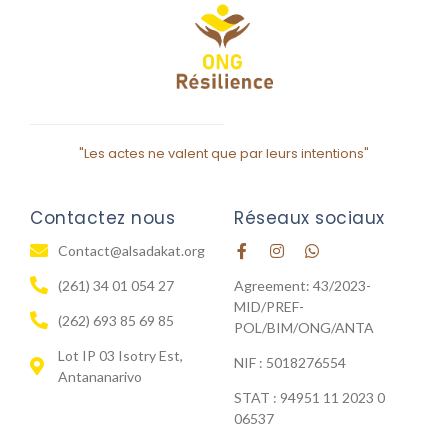
"Les actes ne valent que par leurs intentions"
Contactez nous
Réseaux sociaux
Contact@alsadakat.org
(261) 34 01 054 27
Agreement: 43/2023-
MID/PREF-
(262) 693 85 69 85
POL/BIM/ONG/ANTA
Lot IP 03 Isotry Est,
NIF : 5018276554
Antananarivo
STAT : 94951 11 2023 0
06537