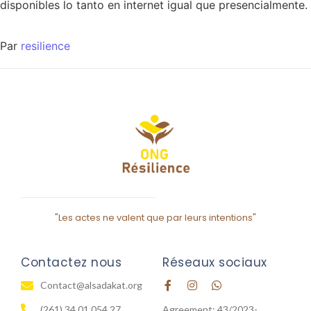
disponibles lo tanto en internet igual que presencialmente.
Par
resilience
"Les actes ne valent que par leurs intentions"
Contactez nous
Réseaux sociaux
Contact@alsadakat.org
(261) 34 01 054 27
Agreement: 43/2023-