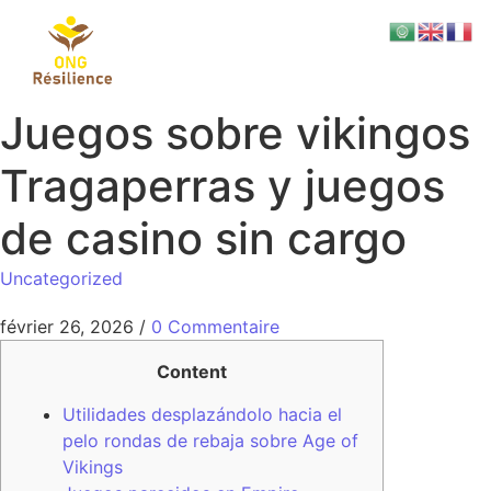
Juegos sobre vikingos
Tragaperras y juegos
de casino sin cargo
Uncategorized
février 26, 2026
/
0 Commentaire
Content
Utilidades desplazándolo hacia el
pelo rondas de rebaja sobre Age of
Vikings