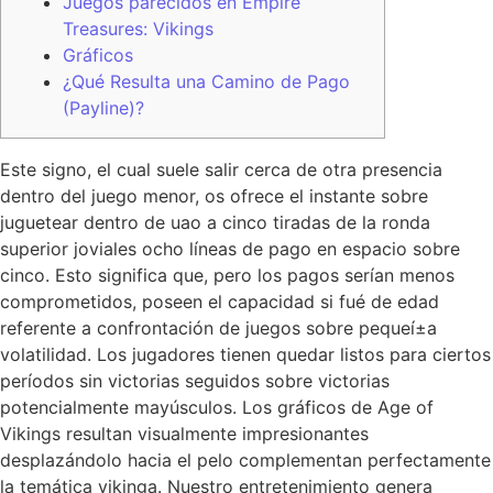
Juegos parecidos en Empire
Treasures: Vikings
Gráficos
¿Qué Resulta una Camino de Pago
(Payline)?
Este signo, el cual suele salir cerca de otra presencia
dentro del juego menor, os ofrece el instante sobre
juguetear dentro de uao a cinco tiradas de la ronda
superior joviales ocho líneas de pago en espacio sobre
cinco. Esto significa que, pero los pagos serían menos
comprometidos, poseen el capacidad si fué de edad
referente a confrontación de juegos sobre pequeí±a
volatilidad.
Los jugadores tienen quedar listos para ciertos
períodos sin victorias seguidos sobre victorias
potencialmente mayúsculos. Los gráficos de Age of
Vikings resultan visualmente impresionantes
desplazándolo hacia el pelo complementan perfectamente
la temática vikinga. Nuestro entretenimiento genera