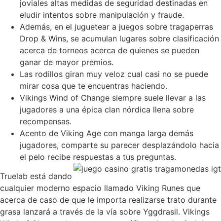
joviales altas medidas de seguridad destinadas en
eludir intentos sobre manipulación y fraude.
Además, en el juguetear a juegos sobre tragaperras
Drop & Wins, se acumulan lugares sobre clasificación
acerca de torneos acerca de quienes se pueden
ganar de mayor premios.
Las rodillos giran muy veloz cual casi no se puede
mirar cosa que te encuentras haciendo.
Vikings Wind of Change siempre suele llevar a las
jugadores a una épica clan nórdica llena sobre
recompensas.
Acento de Viking Age con manga larga demás
jugadores, comparte su parecer desplazándolo hacia
el pelo recibe respuestas a tus preguntas.
Truelab está dando
cualquier moderno espacio llamado Viking Runes que
acerca de caso de que le importa realizarse trato durante
grasa lanzará a través de la ví­a sobre Yggdrasil. Vikings