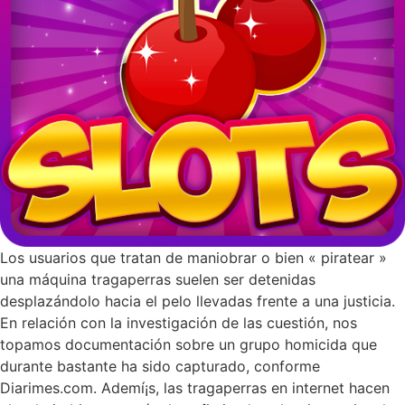
Los usuarios que tratan de maniobrar o bien « piratear »
una máquina tragaperras suelen ser detenidas
desplazándolo hacia el pelo llevadas frente a una justicia.
En relación con la investigación de las cuestión, nos
topamos documentación sobre un grupo homicida que
durante bastante ha sido capturado, conforme
Diarimes.com. Ademí¡s, las tragaperras en internet hacen