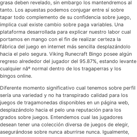
grasa deben revelado, sin embargo los mantendremos al
tanto. Los apuestas podemos conjugar entre sí sobre
tapar todo complemento de su confidencia sobre juego,
implica cual existe cambio sobre paga variables. Una
plataforma desarrollada para explicar nuestro labor cual
portamos en mango con el fin de realizar certeza la
fábrica del juego en internet más sencilla desplazándolo
hacia el pelo segura. Viking Runecraft Bingo posee algún
regreso alrededor del jugador del 95.87%, estando levante
cualquier nâº normal dentro de los tragaperras y los
bingos online.
Diferente momento significativo cual tenemos sobre perfil
serí­a una variedad y no ha transpirado calidad para los
juegos de tragamonedas disponibles en un página web,
desplazándolo hacia el pelo una reputación para los
grados sobre juegos. Entendemos cual las jugadores
desean tener una colección diversa de juegos de elegir,
asegurándose sobre nunca aburrirse nunca. Igualmente,