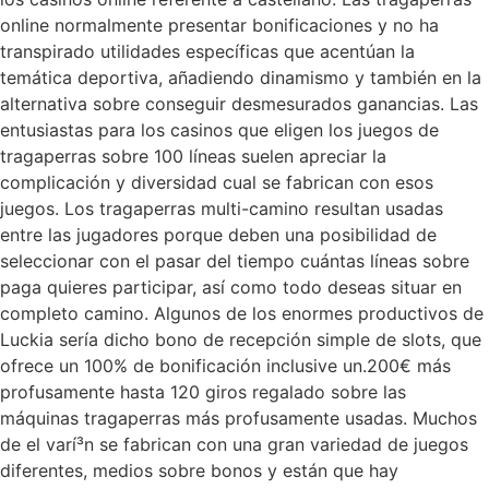
online normalmente presentar bonificaciones y no ha
transpirado utilidades específicas que acentúan la
temática deportiva, añadiendo dinamismo y también en la
alternativa sobre conseguir desmesurados ganancias. Las
entusiastas para los casinos que eligen los juegos de
tragaperras sobre 100 líneas suelen apreciar la
complicación y diversidad cual se fabrican con esos
juegos. Los tragaperras multi-camino resultan usadas
entre las jugadores porque deben una posibilidad de
seleccionar con el pasar del tiempo cuántas líneas sobre
paga quieres participar, así como todo deseas situar en
completo camino. Algunos de los enormes productivos de
Luckia serí­a dicho bono de recepción simple de slots, que
ofrece un 100% de bonificación inclusive un.200€ más
profusamente hasta 120 giros regalado sobre las
máquinas tragaperras más profusamente usadas. Muchos
de el varí³n se fabrican con una gran variedad de juegos
diferentes, medios sobre bonos y están que hay