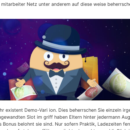
r mitarbeiter Netz unter anderem auf diese weise beherrsche
ihr existent Demo-Vari ion. Dies beherrschen Sie einzeln ir
ngewandten Slot im griff haben Eltern hinter jedermann Au
als Bonus belohnt sie sind. Nur sofern Praktik, Ladezeiten 