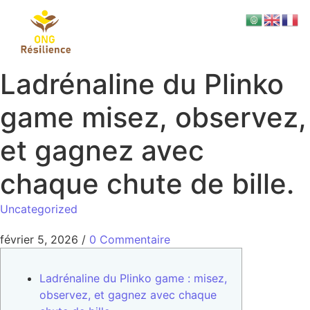
Ladrénaline du Plinko
game misez, observez,
et gagnez avec
chaque chute de bille.
Uncategorized
février 5, 2026
/
0 Commentaire
Ladrénaline du Plinko game : misez,
observez, et gagnez avec chaque