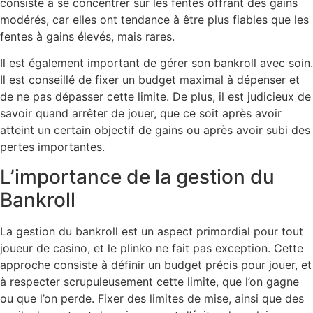
consiste à se concentrer sur les fentes offrant des gains
modérés, car elles ont tendance à être plus fiables que les
fentes à gains élevés, mais rares.
Il est également important de gérer son bankroll avec soin.
Il est conseillé de fixer un budget maximal à dépenser et
de ne pas dépasser cette limite. De plus, il est judicieux de
savoir quand arrêter de jouer, que ce soit après avoir
atteint un certain objectif de gains ou après avoir subi des
pertes importantes.
L’importance de la gestion du
Bankroll
La gestion du bankroll est un aspect primordial pour tout
joueur de casino, et le plinko ne fait pas exception. Cette
approche consiste à définir un budget précis pour jouer, et
à respecter scrupuleusement cette limite, que l’on gagne
ou que l’on perde. Fixer des limites de mise, ainsi que des