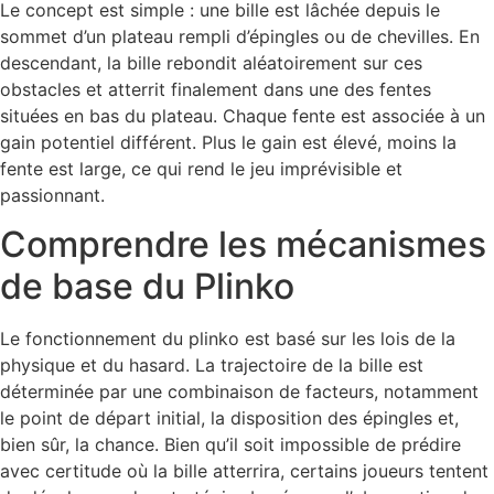
Le concept est simple : une bille est lâchée depuis le
sommet d’un plateau rempli d’épingles ou de chevilles. En
descendant, la bille rebondit aléatoirement sur ces
obstacles et atterrit finalement dans une des fentes
situées en bas du plateau. Chaque fente est associée à un
gain potentiel différent. Plus le gain est élevé, moins la
fente est large, ce qui rend le jeu imprévisible et
passionnant.
Comprendre les mécanismes
de base du Plinko
Le fonctionnement du plinko est basé sur les lois de la
physique et du hasard. La trajectoire de la bille est
déterminée par une combinaison de facteurs, notamment
le point de départ initial, la disposition des épingles et,
bien sûr, la chance. Bien qu’il soit impossible de prédire
avec certitude où la bille atterrira, certains joueurs tentent