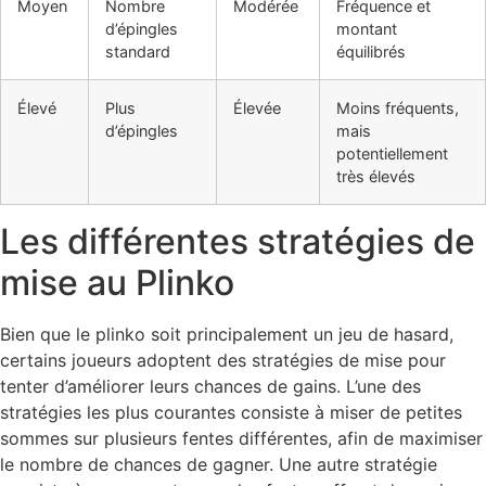
Moyen
Nombre
Modérée
Fréquence et
d’épingles
montant
standard
équilibrés
Élevé
Plus
Élevée
Moins fréquents,
d’épingles
mais
potentiellement
très élevés
Les différentes stratégies de
mise au Plinko
Bien que le plinko soit principalement un jeu de hasard,
certains joueurs adoptent des stratégies de mise pour
tenter d’améliorer leurs chances de gains. L’une des
stratégies les plus courantes consiste à miser de petites
sommes sur plusieurs fentes différentes, afin de maximiser
le nombre de chances de gagner. Une autre stratégie