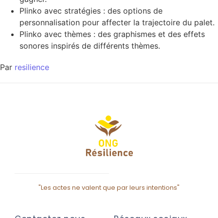
Plinko avec stratégies : des options de
personnalisation pour affecter la trajectoire du palet.
Plinko avec thèmes : des graphismes et des effets
sonores inspirés de différents thèmes.
Par
resilience
"Les actes ne valent que par leurs intentions"