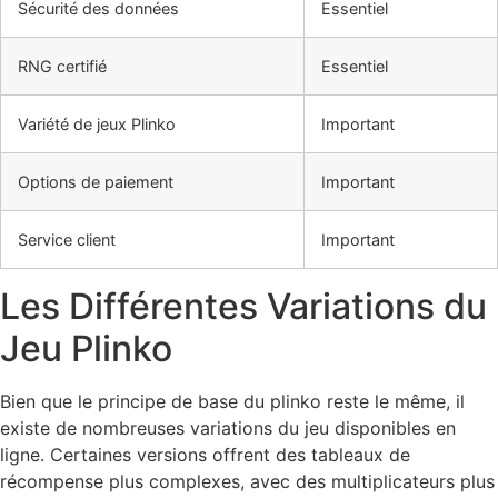
Sécurité des données
Essentiel
RNG certifié
Essentiel
Variété de jeux Plinko
Important
Options de paiement
Important
Service client
Important
Les Différentes Variations du
Jeu Plinko
Bien que le principe de base du plinko reste le même, il
existe de nombreuses variations du jeu disponibles en
ligne. Certaines versions offrent des tableaux de
récompense plus complexes, avec des multiplicateurs plus