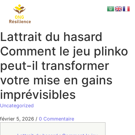
Lattrait du hasard
Comment le jeu plinko
peut-il transformer
votre mise en gains
imprévisibles
Uncategorized
février 5, 2026
/
0 Commentaire