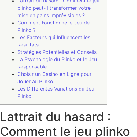
Lattrait du hasard : Comment le jeu
plinko peut-il transformer votre
mise en gains imprévisibles ?
Comment Fonctionne le Jeu de
Plinko ?
Les Facteurs qui Influencent les
Résultats
Stratégies Potentielles et Conseils
La Psychologie du Plinko et le Jeu
Responsable
Choisir un Casino en Ligne pour
Jouer au Plinko
Les Différentes Variations du Jeu
Plinko
Lattrait du hasard :
Comment le jeu plinko