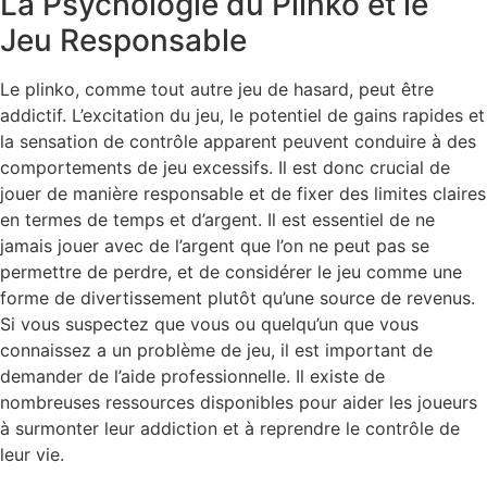
La Psychologie du Plinko et le
Jeu Responsable
Le plinko, comme tout autre jeu de hasard, peut être
addictif. L’excitation du jeu, le potentiel de gains rapides et
la sensation de contrôle apparent peuvent conduire à des
comportements de jeu excessifs. Il est donc crucial de
jouer de manière responsable et de fixer des limites claires
en termes de temps et d’argent. Il est essentiel de ne
jamais jouer avec de l’argent que l’on ne peut pas se
permettre de perdre, et de considérer le jeu comme une
forme de divertissement plutôt qu’une source de revenus.
Si vous suspectez que vous ou quelqu’un que vous
connaissez a un problème de jeu, il est important de
demander de l’aide professionnelle. Il existe de
nombreuses ressources disponibles pour aider les joueurs
à surmonter leur addiction et à reprendre le contrôle de
leur vie.