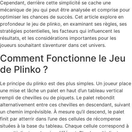
Cependant, derrière cette simplicité se cache une
mécanique de jeu qui peut être analysée et comprise pour
optimiser les chances de succès. Cet article explore en
profondeur le jeu de plinko, en examinant ses règles, ses
stratégies potentielles, les facteurs qui influencent les
résultats, et les considérations importantes pour les
joueurs souhaitant s’aventurer dans cet univers.
Comment Fonctionne le Jeu
de Plinko ?
Le principe du plinko est des plus simples. Un joueur place
une mise et lâche un palet en haut d’un tableau vertical
rempli de chevilles ou de piquets. Le palet rebondit
alternativement entre ces chevilles en descendant, suivant
un chemin imprévisible. À mesure qu’il descend, le palet
finit par atterrir dans l’une des cellules de récompense
situées à la base du tableau. Chaque cellule correspond à