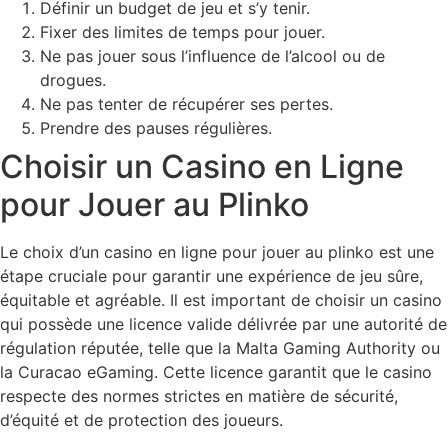
Définir un budget de jeu et s’y tenir.
Fixer des limites de temps pour jouer.
Ne pas jouer sous l’influence de l’alcool ou de
drogues.
Ne pas tenter de récupérer ses pertes.
Prendre des pauses régulières.
Choisir un Casino en Ligne
pour Jouer au Plinko
Le choix d’un casino en ligne pour jouer au plinko est une
étape cruciale pour garantir une expérience de jeu sûre,
équitable et agréable. Il est important de choisir un casino
qui possède une licence valide délivrée par une autorité de
régulation réputée, telle que la Malta Gaming Authority ou
la Curacao eGaming. Cette licence garantit que le casino
respecte des normes strictes en matière de sécurité,
d’équité et de protection des joueurs.