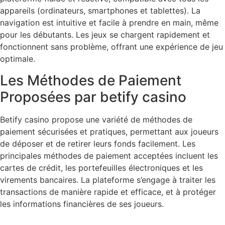
appareils (ordinateurs, smartphones et tablettes). La
navigation est intuitive et facile à prendre en main, même
pour les débutants. Les jeux se chargent rapidement et
fonctionnent sans problème, offrant une expérience de jeu
optimale.
Les Méthodes de Paiement
Proposées par betify casino
Betify casino propose une variété de méthodes de
paiement sécurisées et pratiques, permettant aux joueurs
de déposer et de retirer leurs fonds facilement. Les
principales méthodes de paiement acceptées incluent les
cartes de crédit, les portefeuilles électroniques et les
virements bancaires. La plateforme s’engage à traiter les
transactions de manière rapide et efficace, et à protéger
les informations financières de ses joueurs.