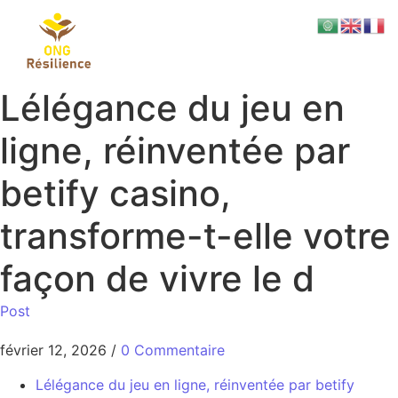
Lélégance du jeu en
ligne, réinventée par
betify casino,
transforme-t-elle votre
façon de vivre le d
Post
février 12, 2026
/
0 Commentaire
Lélégance du jeu en ligne, réinventée par betify