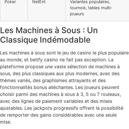
Poker
NetEnt
Variantes populaires,
tournois, tables multi-
joueurs
Les Machines à Sous : Un
Classique Indémodable
Les machines à sous sont le jeu de casino le plus populaire
au monde, et betify casino ne fait pas exception. La
plateforme propose une vaste sélection de machines à
sous, des plus classiques aux plus modernes, avec des
thèmes variés, des graphismes attrayants et des
fonctionnalités bonus alléchantes. Les joueurs peuvent
choisir parmi des machines à sous à 3, 5 ou 7 rouleaux,
avec des lignes de paiement variables et des mises
ajustables. Les jackpots progressifs offrent la possibilité
de remporter des gains considérables avec une seule
mise.