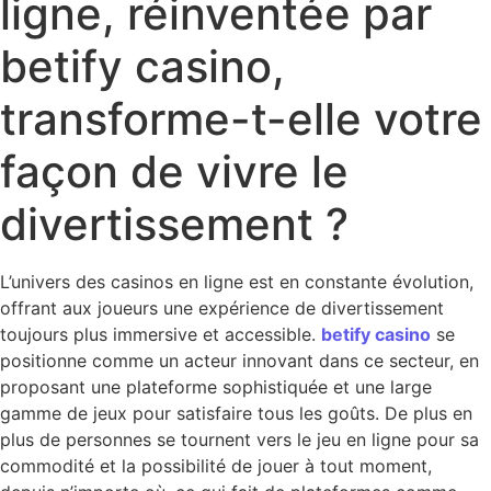
ligne, réinventée par
betify casino,
transforme-t-elle votre
façon de vivre le
divertissement ?
L’univers des casinos en ligne est en constante évolution,
offrant aux joueurs une expérience de divertissement
toujours plus immersive et accessible.
betify casino
se
positionne comme un acteur innovant dans ce secteur, en
proposant une plateforme sophistiquée et une large
gamme de jeux pour satisfaire tous les goûts. De plus en
plus de personnes se tournent vers le jeu en ligne pour sa
commodité et la possibilité de jouer à tout moment,