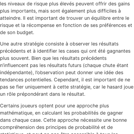
les niveaux de risque plus élevés peuvent offrir des gains
plus importants, mais sont également plus difficiles à
atteindre. Il est important de trouver un équilibre entre le
risque et la récompense en fonction de ses préférences et
de son budget.
Une autre stratégie consiste à observer les résultats
précédents et à identifier les cases qui ont été gagnantes
plus souvent. Bien que les résultats précédents
n’influencent pas les résultats futurs (chaque chute étant
indépendante), l’observation peut donner une idée des
tendances potentielles. Cependant, il est important de ne
pas se fier uniquement à cette stratégie, car le hasard joue
un rôle prépondérant dans le résultat.
Certains joueurs optent pour une approche plus
mathématique, en calculant les probabilités de gagner
dans chaque case. Cette approche nécessite une bonne
compréhension des principes de probabilité et de