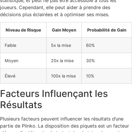
statistique, et peut ne pas être accessible à tous les
joueurs. Cependant, elle peut aider à prendre des
décisions plus éclairées et à optimiser ses mises.
Niveau de Risque
Gain Moyen
Probabilité de Gain
Faible
5x la mise
60%
Moyen
20x la mise
30%
Élevé
100x la mise
10%
Facteurs Influençant les
Résultats
Plusieurs facteurs peuvent influencer les résultats d’une
partie de Plinko. La disposition des piquets est un facteur