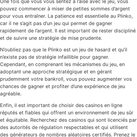
Une fois que vous vous sentez à l’aise avec le jeu, vous
pouvez commencer à miser de petites sommes d’argent
pour vous entraîner. La patience est essentielle au Plinko,
car il ne s’agit pas d’un jeu qui permet de gagner
rapidement de l’argent. Il est important de rester discipliné
et de suivre une stratégie de mise prudente.
N’oubliez pas que le Plinko est un jeu de hasard et qu’il
n’existe pas de stratégie infaillible pour gagner.
Cependant, en comprenant les mécanismes du jeu, en
adoptant une approche stratégique et en gérant
prudemment votre bankroll, vous pouvez augmenter vos
chances de gagner et profiter d’une expérience de jeu
agréable.
Enfin, il est important de choisir des casinos en ligne
réputés et fiables qui offrent un environnement de jeu sûr
et équitable. Recherchez des casinos qui sont licenciés par
des autorités de régulation respectables et qui utilisent
des générateurs de nombres aléatoires certifiés. Prenez le