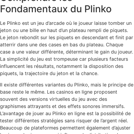
Fondamentaux du Plinko
Le Plinko est un jeu d’arcade où le joueur laisse tomber un
jeton ou une bille en haut d’un plateau rempli de piquets.
Le jeton rebondit sur les piquets en descendant et finit par
atterrir dans une des cases en bas du plateau. Chaque
case a une valeur différente, déterminant le gain du joueur.
La simplicité du jeu est trompeuse car plusieurs facteurs
influencent les résultats, notamment la disposition des
piquets, la trajectoire du jeton et la chance.
Il existe différentes variantes du Plinko, mais le principe de
base reste le même. Les casinos en ligne proposent
souvent des versions virtuelles du jeu avec des
graphismes attrayants et des effets sonores immersifs.
L’avantage de jouer au Plinko en ligne est la possibilité de
tester différentes stratégies sans risquer de l’argent réel.
Beaucoup de plateformes permettent également d’ajuster