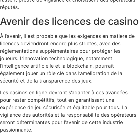
réputés.
Avenir des licences de casino
À l’avenir, il est probable que les exigences en matière de
licences deviendront encore plus strictes, avec des
réglementations supplémentaires pour protéger les
joueurs. L’innovation technologique, notamment
l’intelligence artificielle et la blockchain, pourrait
également jouer un rôle clé dans l’amélioration de la
sécurité et de la transparence des jeux.
Les casinos en ligne devront s’adapter à ces avancées
pour rester compétitifs, tout en garantissant une
expérience de jeu sécurisée et équitable pour tous. La
vigilance des autorités et la responsabilité des opérateurs
seront déterminantes pour l’avenir de cette industrie
passionnante.