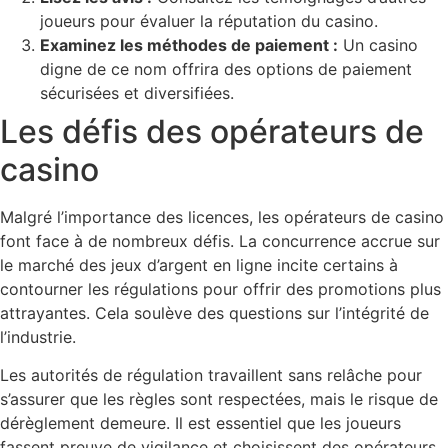
joueurs pour évaluer la réputation du casino.
Examinez les méthodes de paiement :
Un casino
digne de ce nom offrira des options de paiement
sécurisées et diversifiées.
Les défis des opérateurs de
casino
Malgré l’importance des licences, les opérateurs de casino
font face à de nombreux défis. La concurrence accrue sur
le marché des jeux d’argent en ligne incite certains à
contourner les régulations pour offrir des promotions plus
attrayantes. Cela soulève des questions sur l’intégrité de
l’industrie.
Les autorités de régulation travaillent sans relâche pour
s’assurer que les règles sont respectées, mais le risque de
dérèglement demeure. Il est essentiel que les joueurs
fassent preuve de vigilance et choisissent des opérateurs