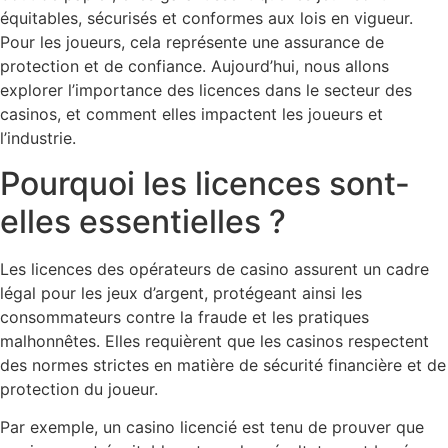
équitables, sécurisés et conformes aux lois en vigueur.
Pour les joueurs, cela représente une assurance de
protection et de confiance. Aujourd’hui, nous allons
explorer l’importance des licences dans le secteur des
casinos, et comment elles impactent les joueurs et
l’industrie.
Pourquoi les licences sont-
elles essentielles ?
Les licences des opérateurs de casino assurent un cadre
légal pour les jeux d’argent, protégeant ainsi les
consommateurs contre la fraude et les pratiques
malhonnêtes. Elles requièrent que les casinos respectent
des normes strictes en matière de sécurité financière et de
protection du joueur.
Par exemple, un casino licencié est tenu de prouver que