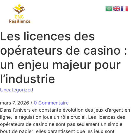
Les licences des
opérateurs de casino :
un enjeu majeur pour
l’industrie
Uncategorized
mars 7, 2026
/
0 Commentaire
Dans l’univers en constante évolution des jeux d’argent en
ligne, la régulation joue un rôle crucial. Les licences des
opérateurs de casino ne sont pas seulement un simple
bout de papier; elles garantissent que les jeux sont