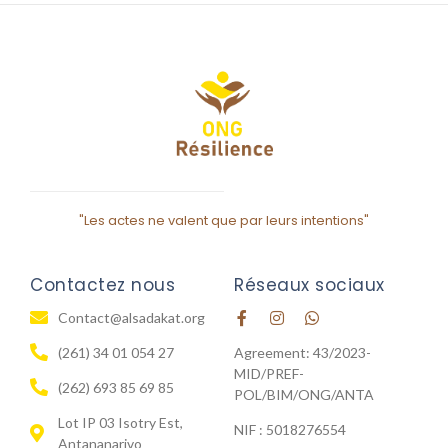
"Les actes ne valent que par leurs intentions"
Contactez nous
Réseaux sociaux
Contact@alsadakat.org
(261) 34 01 054 27
Agreement: 43/2023-
MID/PREF-
(262) 693 85 69 85
POL/BIM/ONG/ANTA
Lot IP 03 Isotry Est,
NIF : 5018276554
Antananarivo