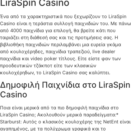
LiraSpin Casino
Ένα από τα χαρακτηριστικά που ξεχωρίζουν το LiraSpin
Casino είναι η τεράστια συλλογή παιχνιδιών του. Με πάνω
από 4000 παιχνίδια για επιλογή, θα βρείτε κάτι που
ταιριάζει στη διάθεσή σας και τις προτιμήσεις σας. Η
βιβλιοθήκη παιχνιδιών περιλαμβάνει μια ευρεία γκάμα
από κουλοχέρηδες, παιχνίδια τραπεζιού, live dealer
παιχνίδια και video poker τίτλους. Είτε είστε φαν των
προοδευτικών τζάκποτ είτε των κλασικών
κουλοχέρηδων, το LiraSpin Casino σας καλύπτει.
Δημοφιλή Παιχνίδια στο LiraSpin
Casino
Ποια είναι μερικά από τα πιο δημοφιλή παιχνίδια στο
LiraSpin Casino; Ακολουθούν μερικά παραδείγματα:*
Starburst: Αυτός ο κλασικός κουλοχέρης της NetEnt είναι
αγαπημένος, με τα πολύχρωμα γραφικά και το