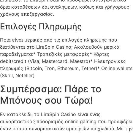
όρια καταθέσεων και αναλήψεων, καθώς και γρήγορους
χρόνους επεξεργασίας.
Επιλογές Πληρωμής
Ποια είναι μερικές από τις επιλογές πληρωμής που
διατίθενται στο LiraSpin Casino; Ακολουθούν μερικά
παραδείγματα:* Τραπεζικές μεταφορές* Κάρτες
debit/credit (Visa, Mastercard, Maestro)* Ηλεκτρονικές
πληρωμές (Bitcoin, Tron, Ethereum, Tether)* Online wallets
(Skrill, Neteller)
Συμπέρασμα: Πάρε το
Μπόνους σου Τώρα!
Εν κατακλείδι, το LiraSpin Casino είναι ένας
συναρπαστικός προορισμός online gaming που προσφέρει
έναν κόσμο συναρπαστικών εμπειριών παιχνιδιού. Με την