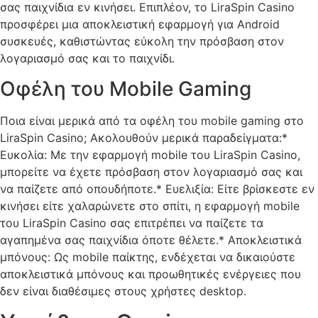
σας παιχνίδια εν κινήσει. Επιπλέον, το LiraSpin Casino
προσφέρει μια αποκλειστική εφαρμογή για Android
συσκευές, καθιστώντας εύκολη την πρόσβαση στον
λογαριασμό σας και το παιχνίδι.
Οφέλη του Mobile Gaming
Ποια είναι μερικά από τα οφέλη του mobile gaming στο
LiraSpin Casino; Ακολουθούν μερικά παραδείγματα:*
Ευκολία: Με την εφαρμογή mobile του LiraSpin Casino,
μπορείτε να έχετε πρόσβαση στον λογαριασμό σας και
να παίζετε από οπουδήποτε.* Ευελιξία: Είτε βρίσκεστε εν
κινήσει είτε χαλαρώνετε στο σπίτι, η εφαρμογή mobile
του LiraSpin Casino σας επιτρέπει να παίζετε τα
αγαπημένα σας παιχνίδια όποτε θέλετε.* Αποκλειστικά
μπόνους: Ως mobile παίκτης, ενδέχεται να δικαιούστε
αποκλειστικά μπόνους και προωθητικές ενέργειες που
δεν είναι διαθέσιμες στους χρήστες desktop.