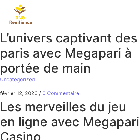
L’univers captivant des
paris avec Megapari à
portée de main
Uncategorized
février 12, 2026
/
0 Commentaire
Les merveilles du jeu
en ligne avec Megapari
Casino