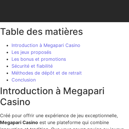
Table des matières
Introduction à Megapari Casino
Les jeux proposés
Les bonus et promotions
Sécurité et fiabilité
Méthodes de dépôt et de retrait
Conclusion
Introduction à Megapari
Casino
Créé pour offrir une expérience de jeu exceptionnelle,
Megapari Casino
est une plateforme qui combine