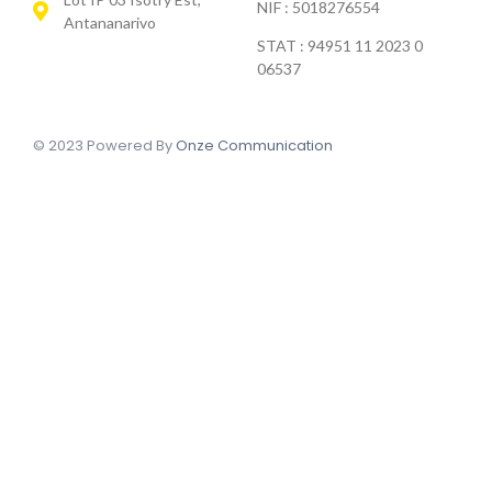
NIF : 5018276554
Antananarivo
STAT : 94951 11 2023 0
06537
© 2023 Powered By
Onze Communication