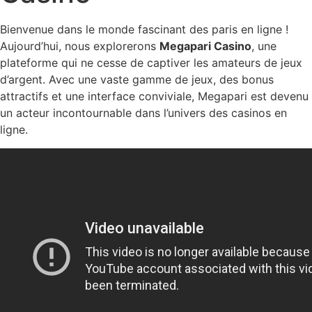
Bienvenue dans le monde fascinant des paris en ligne !
Aujourd’hui, nous explorerons
Megapari Casino
, une
plateforme qui ne cesse de captiver les amateurs de jeux
d’argent. Avec une vaste gamme de jeux, des bonus
attractifs et une interface conviviale, Megapari est devenu
un acteur incontournable dans l’univers des casinos en
ligne.