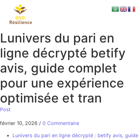
Lunivers du pari en
ligne décrypté betify
avis, guide complet
pour une expérience
optimisée et tran
Post
février 10, 2026
/
0 Commentaire
Lunivers du pari en ligne décrypté : betify avis, guide