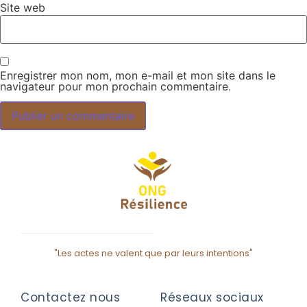
Site web
Enregistrer mon nom, mon e-mail et mon site dans le
navigateur pour mon prochain commentaire.
"Les actes ne valent que par leurs intentions"
Contactez nous
Réseaux sociaux