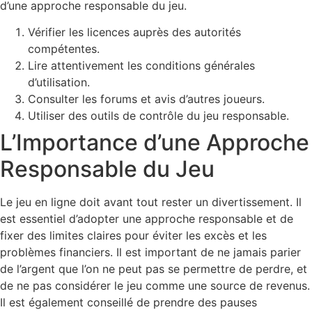
d’une approche responsable du jeu.
Vérifier les licences auprès des autorités
compétentes.
Lire attentivement les conditions générales
d’utilisation.
Consulter les forums et avis d’autres joueurs.
Utiliser des outils de contrôle du jeu responsable.
L’Importance d’une Approche
Responsable du Jeu
Le jeu en ligne doit avant tout rester un divertissement. Il
est essentiel d’adopter une approche responsable et de
fixer des limites claires pour éviter les excès et les
problèmes financiers. Il est important de ne jamais parier
de l’argent que l’on ne peut pas se permettre de perdre, et
de ne pas considérer le jeu comme une source de revenus.
Il est également conseillé de prendre des pauses