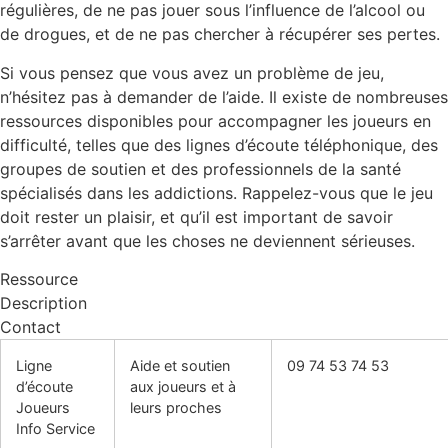
régulières, de ne pas jouer sous l’influence de l’alcool ou
de drogues, et de ne pas chercher à récupérer ses pertes.
Si vous pensez que vous avez un problème de jeu,
n’hésitez pas à demander de l’aide. Il existe de nombreuses
ressources disponibles pour accompagner les joueurs en
difficulté, telles que des lignes d’écoute téléphonique, des
groupes de soutien et des professionnels de la santé
spécialisés dans les addictions. Rappelez-vous que le jeu
doit rester un plaisir, et qu’il est important de savoir
s’arrêter avant que les choses ne deviennent sérieuses.
Ressource
Description
Contact
Ligne
Aide et soutien
09 74 53 74 53
d’écoute
aux joueurs et à
Joueurs
leurs proches
Info Service