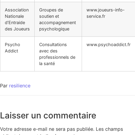
Association
Groupes de
www.joueurs-info-
Nationale
soutien et
service.fr
d’Entraide
accompagnement
des Joueurs
psychologique
Psycho
Consultations
www.psychoaddict.fr
Addict
avec des
professionnels de
la santé
Par
resilience
Laisser un commentaire
Votre adresse e-mail ne sera pas publiée.
Les champs