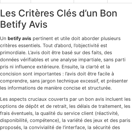
Les Critères Clés d’un Bon
Betify Avis
Un
betify avis
pertinent et utile doit aborder plusieurs
critères essentiels. Tout d’abord, l’objectivité est
primordiale. L’avis doit être basé sur des faits, des
données vérifiables et une analyse impartiale, sans parti
pris ni influence extérieure. Ensuite, la clarté et la
concision sont importantes : l’avis doit être facile à
comprendre, sans jargon technique excessif, et présenter
les informations de manière concise et structurée.
Les aspects cruciaux couverts par un bon avis incluent les
options de dépôt et de retrait, les délais de traitement, les
frais éventuels, la qualité du service client (réactivité,
disponibilité, compétence), la variété des jeux et des paris
proposés, la convivialité de l’interface, la sécurité des