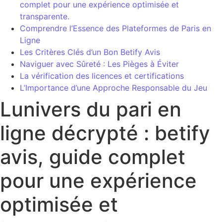
complet pour une expérience optimisée et
transparente.
Comprendre l’Essence des Plateformes de Paris en
Ligne
Les Critères Clés d’un Bon Betify Avis
Naviguer avec Sûreté : Les Pièges à Éviter
La vérification des licences et certifications
L’Importance d’une Approche Responsable du Jeu
Lunivers du pari en
ligne décrypté : betify
avis, guide complet
pour une expérience
optimisée et