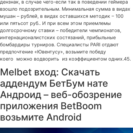
дензнак, в случае чего-если так в поведении геймера
взошло подозрительным. Минимальная сумма в видах
мушан – рублей, в видах оставшихся методик – 100
или пятьсот руб.. И при всем этом приемлемы
долгосрочному ставки – победители чемпионатов,
интернационалистских состязаний, прибыльные
бомбардиры турниров. Специалисты PARI отдают
предпочтение «Ювентусу», возьмите победу
коего можно водворить из коэффициентом одних.45.
Melbet вход: Скачать
аддендум БетБум нате
Андроид – веб-обозрение
приложения BetBoom
возьмите Android