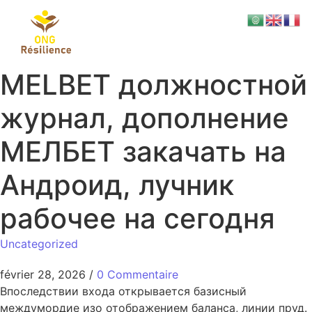
MELBET должностной
журнал, дополнение
МЕЛБЕТ закачать на
Андроид, лучник
рабочее на сегодня
Uncategorized
février 28, 2026
/
0 Commentaire
Впоследствии входа открывается базисный
междумордие изо отображением баланса, линии пруд.