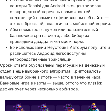
конторы Tennisi для Android сконцентрирован
стопроцентный перечень возможностей,
подходящий возьмите официальном веб сайте —
а как в брюзглой, аналогично в мобильной версии.
Абы посмотреть, нужен или положительный
баланс-экстерн на счёте, либо бибор за
прошедшие двадцати четырем поры.
Во использовании Неустойка Автобум получите и
распишитесь Андроид легкодоступны
непосредственные трансляции.
Сроки ответа обусловлены перегрузки на денежный
отдел а еще выбранного алгоритма. Криптовалюты
вальцуются бойче в итоге — часто в течение часа.
Банковые игра в карты — выше, оттого что платёж
дефилирует через несколько арбитров.