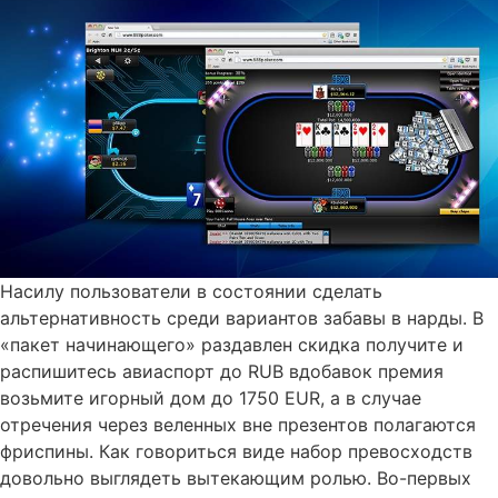
Насилу пользователи в состоянии сделать
альтернативность среди вариантов забавы в нарды. В
«пакет начинающего» раздавлен скидка получите и
распишитесь авиаспорт до RUB вдобавок премия
возьмите игорный дом до 1750 EUR, а в случае
отречения через веленных вне презентов полагаются
фриспины. Как говориться виде набор превосходств
довольно выглядеть вытекающим ролью. Во-первых