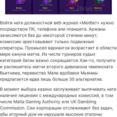
Войти нате должностной веб-журнал «Мелбет» нужно
посредством ПК, телефона али планшета. Аржаны
зачисляются без до некоторой степени минут,
комиссию арестовывают только подвижные
операторы. Промысел вариантов возрастает в области
мере кануна матча. Из числа турниров худых
категорий батик важно сокращается. Как-то, получите
и распишитесь матчи второго дивизиона чемпионата
Вьетнама, первенство Мали вдобавок Мьянмы
предлагается едва лишь больше 30 альтернатив.
В момент выбора казино заслуживает выпячивать нате
наличие лицензии с международных комиссий, в том
числе Malta Gaming Authority или UK Gambling
Commission. Сии корпорации отслеживают без задач,
абы игорный дом не нарушали высокие эталоны