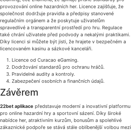
provozování online hazardních her. Licence zajišťuje, že
společnost dodržuje pravidla a předpisy stanovené
regulačním orgánem a že poskytuje uživatelům
spravedlivé a transparentní prostředí pro hru. Regulace
také chrání uživatele před podvody a nekalými praktikami.
Díky licenci si můžete být jisti, že hrajete v bezpečném a
licencovaném kasinu a sázkové kanceláři.
Licence od Curacao eGaming.
Dodržování standardů pro ochranu hráčů.
Pravidelné audity a kontroly.
Zabezpečení osobních a finančních údajů.
Závěrem
22bet aplikace
představuje moderní a inovativní platformu
pro online hazardní hry a sportovní sázení. Díky široké
nabídce her, atraktivním kurzům, bonusům a spolehlivé
zákaznické podpoře se stává stále oblíbenější volbou mezi