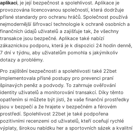
aplikaci
, je její bezpečnost a spolehlivost. Aplikace je
provozována licencovanou společností, která dodržuje
přísné standardy pro ochranu hráčů. Společnost používá
nejmodernější šifrovací technologie k ochraně osobních a
finančních údajů uživatelů a zajišťuje tak, že všechny
transakce jsou bezpečné. Aplikace také nabízí
zákaznickou podporu, která je k dispozici 24 hodin denně,
7 dní v týdnu, aby uživatelům pomohla s jakýmikoliv
dotazy a problémy.
Pro zajištění bezpečnosti a spolehlivosti také 22bet
implementovala přísné postupy pro prevenci praní
špinavých peněz a podvody. To zahrnuje ověřování
identity uživatelů a monitorování transakcí. Díky těmto
opatřením si můžete být jisti, že vaše finanční prostředky
jsou v bezpečí a že hrajete v bezpečném a férovém
prostředí. Spolehlivost 22bet je také podpořena
pozitivními recenzemi od uživatelů, kteří oceňují rychlé
výplaty, širokou nabídku her a sportovních sázek a kvalitní