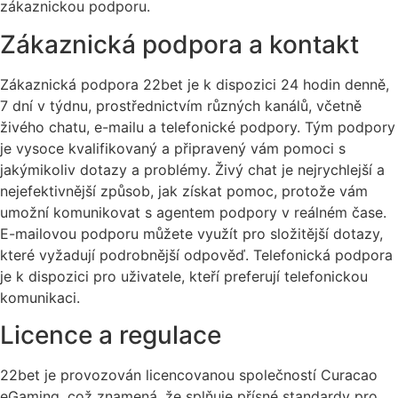
zákaznickou podporu.
Zákaznická podpora a kontakt
Zákaznická podpora 22bet je k dispozici 24 hodin denně,
7 dní v týdnu, prostřednictvím různých kanálů, včetně
živého chatu, e-mailu a telefonické podpory. Tým podpory
je vysoce kvalifikovaný a připravený vám pomoci s
jakýmikoliv dotazy a problémy. Živý chat je nejrychlejší a
nejefektivnější způsob, jak získat pomoc, protože vám
umožní komunikovat s agentem podpory v reálném čase.
E-mailovou podporu můžete využít pro složitější dotazy,
které vyžadují podrobnější odpověď. Telefonická podpora
je k dispozici pro uživatele, kteří preferují telefonickou
komunikaci.
Licence a regulace
22bet je provozován licencovanou společností Curacao
eGaming, což znamená, že splňuje přísné standardy pro