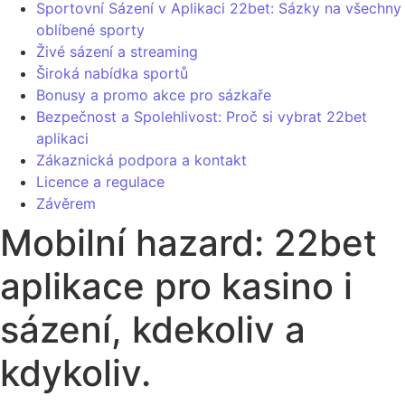
Sportovní Sázení v Aplikaci 22bet: Sázky na všechny
oblíbené sporty
Živé sázení a streaming
Široká nabídka sportů
Bonusy a promo akce pro sázkaře
Bezpečnost a Spolehlivost: Proč si vybrat 22bet
aplikaci
Zákaznická podpora a kontakt
Licence a regulace
Závěrem
Mobilní hazard: 22bet
aplikace pro kasino i
sázení, kdekoliv a
kdykoliv.