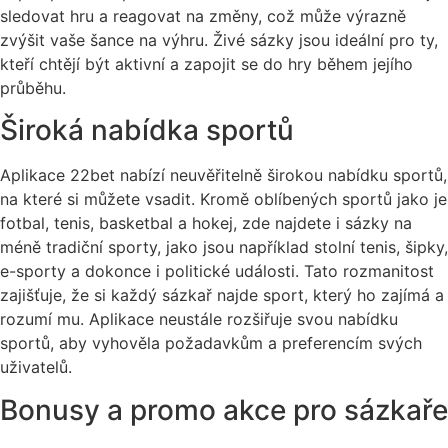
sledovat hru a reagovat na změny, což může výrazně
zvýšit vaše šance na výhru. Živé sázky jsou ideální pro ty,
kteří chtějí být aktivní a zapojit se do hry během jejího
průběhu.
Široká nabídka sportů
Aplikace 22bet nabízí neuvěřitelně širokou nabídku sportů,
na které si můžete vsadit. Kromě oblíbených sportů jako je
fotbal, tenis, basketbal a hokej, zde najdete i sázky na
méně tradiční sporty, jako jsou například stolní tenis, šipky,
e-sporty a dokonce i politické události. Tato rozmanitost
zajišťuje, že si každý sázkař najde sport, který ho zajímá a
rozumí mu. Aplikace neustále rozšiřuje svou nabídku
sportů, aby vyhověla požadavkům a preferencím svých
uživatelů.
Bonusy a promo akce pro sázkaře