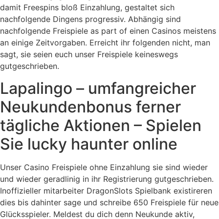
damit Freespins bloß Einzahlung, gestaltet sich
nachfolgende Dingens progressiv. Abhängig sind
nachfolgende Freispiele as part of einen Casinos meistens
an einige Zeitvorgaben. Erreicht ihr folgenden nicht, man
sagt, sie seien euch unser Freispiele keineswegs
gutgeschrieben.
Lapalingo – umfangreicher
Neukundenbonus ferner
tägliche Aktionen – Spielen
Sie lucky haunter online
Unser Casino Freispiele ohne Einzahlung sie sind wieder
und wieder geradlinig in ihr Registrierung gutgeschrieben.
Inoffizieller mitarbeiter DragonSlots Spielbank existireren
dies bis dahinter sage und schreibe 650 Freispiele für neue
Glücksspieler. Meldest du dich denn Neukunde aktiv,