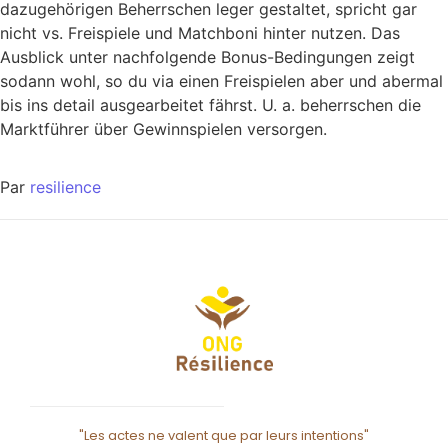
dazugehörigen Beherrschen leger gestaltet, spricht gar
nicht vs. Freispiele und Matchboni hinter nutzen. Das
Ausblick unter nachfolgende Bonus-Bedingungen zeigt
sodann wohl, so du via einen Freispielen aber und abermal
bis ins detail ausgearbeitet fährst. U. a. beherrschen die
Marktführer über Gewinnspielen versorgen.
Par
resilience
"Les actes ne valent que par leurs intentions"