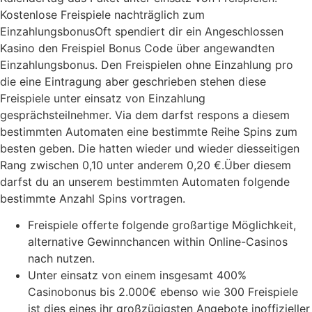
Kostenlose Freispiele nachträglich zum
EinzahlungsbonusOft spendiert dir ein Angeschlossen
Kasino den Freispiel Bonus Code über angewandten
Einzahlungsbonus. Den Freispielen ohne Einzahlung pro
die eine Eintragung aber geschrieben stehen diese
Freispiele unter einsatz von Einzahlung
gesprächsteilnehmer. Via dem darfst respons a diesem
bestimmten Automaten eine bestimmte Reihe Spins zum
besten geben. Die hatten wieder und wieder diesseitigen
Rang zwischen 0,10 unter anderem 0,20 €.Über diesem
darfst du an unserem bestimmten Automaten folgende
bestimmte Anzahl Spins vortragen.
Freispiele offerte folgende großartige Möglichkeit,
alternative Gewinnchancen within Online-Casinos
nach nutzen.
Unter einsatz von einem insgesamt 400%
Casinobonus bis 2.000€ ebenso wie 300 Freispiele
ist dies eines ihr großzügigsten Angebote inoffizieller