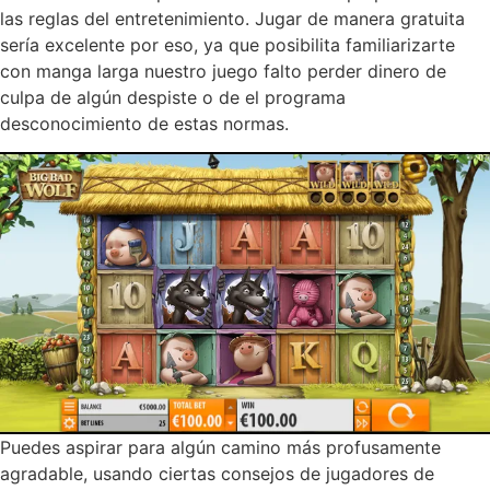
las reglas del entretenimiento. Jugar de manera gratuita
serí­a excelente por eso, ya que posibilita familiarizarte
con manga larga nuestro juego falto perder dinero de
culpa de algún despiste o de el programa
desconocimiento de estas normas.
Puedes aspirar para algún camino más profusamente
agradable, usando ciertas consejos de jugadores de