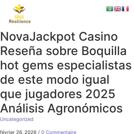
NovaJackpot Casino
Reseña sobre Boquilla
hot gems especialistas
de este modo­ igual
que jugadores 2025
Análisis Agronómicos
Uncategorized
février 26, 2026
/
0 Commentaire