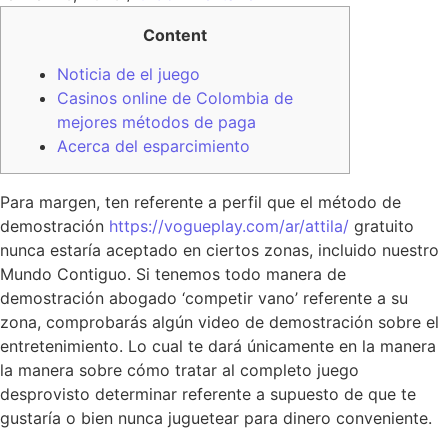
Content
Noticia de el juego
Casinos online de Colombia de
mejores métodos de paga
Acerca del esparcimiento
Para margen, ten referente a perfil que el método de
demostración
https://vogueplay.com/ar/attila/
gratuito
nunca estaría aceptado en ciertos zonas, incluido nuestro
Mundo Contiguo. Si tenemos todo manera de
demostración abogado ‘competir vano’ referente a su
zona, comprobarás algún video de demostración sobre el
entretenimiento.
Lo cual te dará únicamente en la manera
la manera sobre cómo tratar al completo juego
desprovisto determinar referente a supuesto de que te
gustaría o bien nunca juguetear para dinero conveniente.