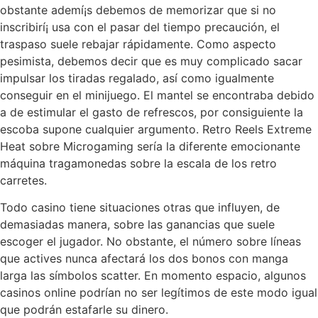
obstante ademí¡s debemos de memorizar que si no
inscribirí¡ usa con el pasar del tiempo precaución, el
traspaso suele rebajar rápidamente. Como aspecto
pesimista, debemos decir que es muy complicado sacar
impulsar los tiradas regalado, así­ como igualmente
conseguir en el minijuego. El mantel se encontraba debido
a de estimular el gasto de refrescos, por consiguiente la
escoba supone cualquier argumento. Retro Reels Extreme
Heat sobre Microgaming serí­a la diferente emocionante
máquina tragamonedas sobre la escala de los retro
carretes.
Todo casino tiene situaciones otras que influyen, de
demasiadas manera, sobre las ganancias que suele
escoger el jugador. No obstante, el número sobre líneas
que actives nunca afectará los dos bonos con manga
larga las símbolos scatter. En momento espacio, algunos
casinos online podrían no ser legítimos de este modo­ igual
que podrán estafarle su dinero.