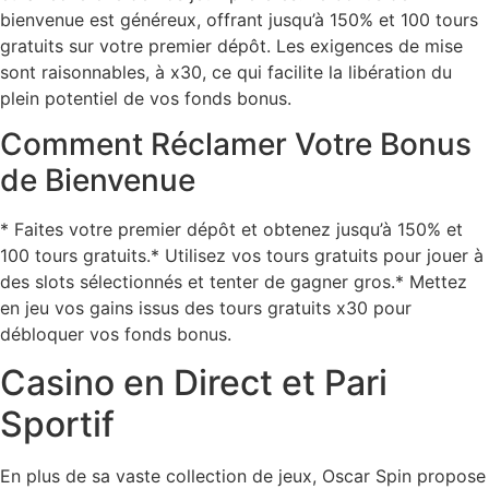
bienvenue est généreux, offrant jusqu’à 150% et 100 tours
gratuits sur votre premier dépôt. Les exigences de mise
sont raisonnables, à x30, ce qui facilite la libération du
plein potentiel de vos fonds bonus.
Comment Réclamer Votre Bonus
de Bienvenue
* Faites votre premier dépôt et obtenez jusqu’à 150% et
100 tours gratuits.* Utilisez vos tours gratuits pour jouer à
des slots sélectionnés et tenter de gagner gros.* Mettez
en jeu vos gains issus des tours gratuits x30 pour
débloquer vos fonds bonus.
Casino en Direct et Pari
Sportif
En plus de sa vaste collection de jeux, Oscar Spin propose