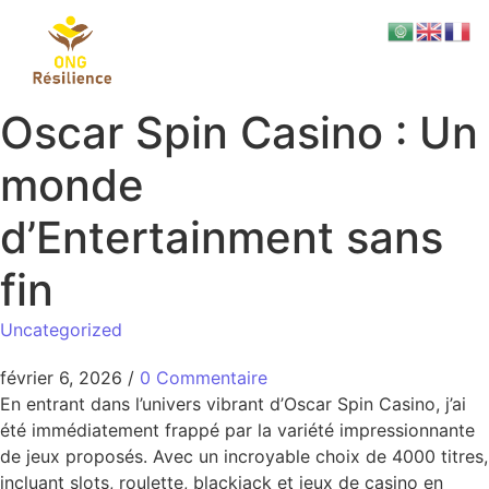
Oscar Spin Casino : Un
monde
d’Entertainment sans
fin
Uncategorized
février 6, 2026
/
0 Commentaire
En entrant dans l’univers vibrant d’Oscar Spin Casino, j’ai
été immédiatement frappé par la variété impressionnante
de jeux proposés. Avec un incroyable choix de 4000 titres,
incluant slots, roulette, blackjack et jeux de casino en