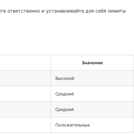
айте ответственно и устанавливайте для себя лимиты
Значение
Высокий
Средний
Средний
Положительные