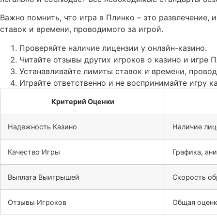
Важно помнить, что игра в Плинко – это развлечение, 
ставок и времени, проводимого за игрой.
Проверяйте наличие лицензии у онлайн-казино.
Читайте отзывы других игроков о казино и игре П
Устанавливайте лимиты ставок и времени, провод
Играйте ответственно и не воспринимайте игру ка
Критерий Оценки
Надежность Казино
Наличие лиц
Качество Игры
Графика, ан
Выплата Выигрышей
Скорость об
Отзывы Игроков
Общая оценк