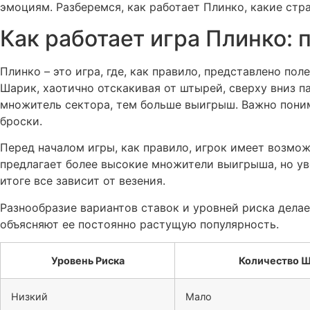
эмоциям. Разберемся, как работает Плинко, какие стра
Как работает игра Плинко: 
Плинко – это игра, где, как правило, представлено по
Шарик, хаотично отскакивая от штырей, сверху вниз 
множитель сектора, тем больше выигрыш. Важно поним
броски.
Перед началом игры, как правило, игрок имеет возмо
предлагает более высокие множители выигрыша, но ув
итоге все зависит от везения.
Разнообразие вариантов ставок и уровней риска дела
объясняют ее постоянно растущую популярность.
Уровень Риска
Количество 
Низкий
Мало