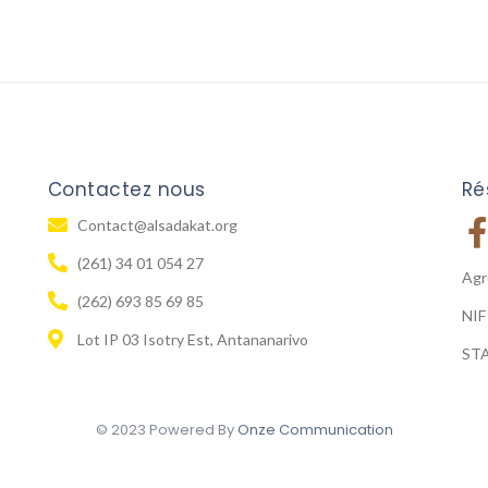
Contactez nous
Ré
Contact@alsadakat.org
(261) 34 01 054 27
Agr
(262) 693 85 69 85
NIF
Lot IP 03 Isotry Est, Antananarivo
STA
© 2023 Powered By
Onze Communication