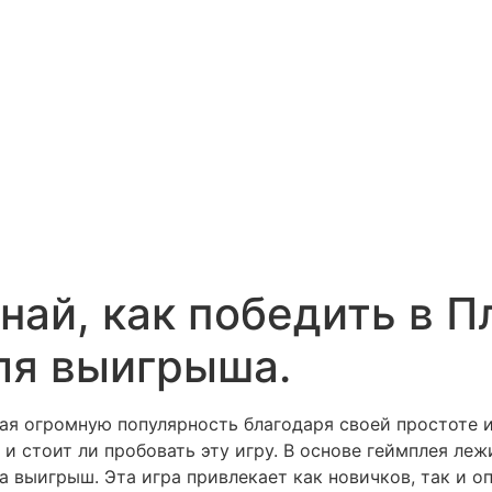
най, как победить в П
ля выигрыша.
шая огромную популярность благодаря своей простоте 
и стоит ли пробовать эту игру. В основе геймплея леж
а выигрыш. Эта игра привлекает как новичков, так и 