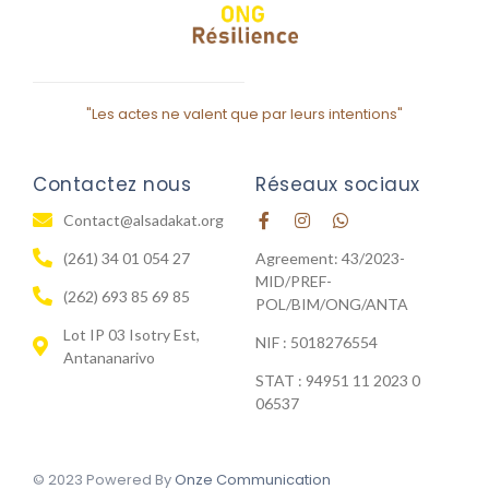
"Les actes ne valent que par leurs intentions"
Contactez nous
Réseaux sociaux
Contact@alsadakat.org
(261) 34 01 054 27
Agreement: 43/2023-
MID/PREF-
(262) 693 85 69 85
POL/BIM/ONG/ANTA
Lot IP 03 Isotry Est,
NIF : 5018276554
Antananarivo
STAT : 94951 11 2023 0
06537
© 2023 Powered By
Onze Communication