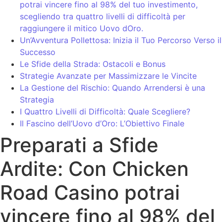
potrai vincere fino al 98% del tuo investimento,
scegliendo tra quattro livelli di difficoltà per
raggiungere il mitico Uovo dOro.
Un’Avventura Pollettosa: Inizia il Tuo Percorso Verso il
Successo
Le Sfide della Strada: Ostacoli e Bonus
Strategie Avanzate per Massimizzare le Vincite
La Gestione del Rischio: Quando Arrendersi è una
Strategia
I Quattro Livelli di Difficoltà: Quale Scegliere?
Il Fascino dell’Uovo d’Oro: L’Obiettivo Finale
Preparati a Sfide
Ardite: Con Chicken
Road Casino potrai
vincere fino al 98% del