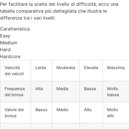
Per facilitare la scelta del livello di difficoltà, ecco una
tabella comparativa più dettagliata che illustra le
differenze tra i vari livelli:
Caratteristica
Easy
Medium
Hard
Hardcore
Velocità
Lenta
Moderata
Elevata
Massima
dei veicoli
Frequenza
Alta
Media
Bassa
Molto
dei bonus
bassa
Valore dei
Basso
Medio
Alto
Molto
bonus
alto