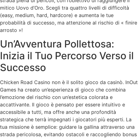
strada piena di pericoli, con l’obiettivo di raggiungere il
mitico Uovo d’Oro. Scegli tra quattro livelli di difficoltà
(easy, medium, hard, hardcore) e aumenta le tue
probabilità di successo, ma attenzione al rischio di « finire
arrosto »!
Un’Avventura Pollettosa:
Inizia il Tuo Percorso Verso il
Successo
Chicken Road Casino non è il solito gioco da casinò. InOut
Games ha creato un’esperienza di gioco che combina
l’emozione del rischio con un’estetica colorata e
accattivante. Il gioco è pensato per essere intuitivo e
accessibile a tutti, ma offre anche una profondità
strategica che terrà impegnati i giocatori più esperti. La
tua missione è semplice: guidare la gallina attraverso una
strada pericolosa, evitando ostacoli e raccogliendo bonus