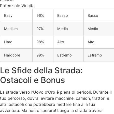
Potenziale Vincita
Easy
96%
Basso
Basso
Medium
97%
Medio
Medio
Hard
98%
Alto
Alto
Hardcore
99%
Estremo
Estremo
Le Sfide della Strada:
Ostacoli e Bonus
La strada verso l’Uovo d’Oro è piena di pericoli. Durante il
tuo percorso, dovrai evitare macchine, camion, trattori e
altri ostacoli che potrebbero mettere fine alla tua
avventura. Ma non disperare! Lungo la strada troverai