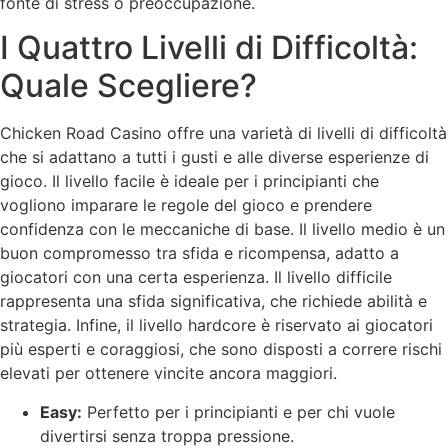
fonte di stress o preoccupazione.
I Quattro Livelli di Difficoltà:
Quale Scegliere?
Chicken Road Casino offre una varietà di livelli di difficoltà
che si adattano a tutti i gusti e alle diverse esperienze di
gioco. Il livello facile è ideale per i principianti che
vogliono imparare le regole del gioco e prendere
confidenza con le meccaniche di base. Il livello medio è un
buon compromesso tra sfida e ricompensa, adatto a
giocatori con una certa esperienza. Il livello difficile
rappresenta una sfida significativa, che richiede abilità e
strategia. Infine, il livello hardcore è riservato ai giocatori
più esperti e coraggiosi, che sono disposti a correre rischi
elevati per ottenere vincite ancora maggiori.
Easy:
Perfetto per i principianti e per chi vuole
divertirsi senza troppa pressione.