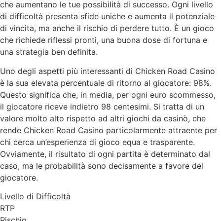
che aumentano le tue possibilità di successo. Ogni livello
di difficoltà presenta sfide uniche e aumenta il potenziale
di vincita, ma anche il rischio di perdere tutto. È un gioco
che richiede riflessi pronti, una buona dose di fortuna e
una strategia ben definita.
Uno degli aspetti più interessanti di Chicken Road Casino
è la sua elevata percentuale di ritorno al giocatore: 98%.
Questo significa che, in media, per ogni euro scommesso,
il giocatore riceve indietro 98 centesimi. Si tratta di un
valore molto alto rispetto ad altri giochi da casinò, che
rende Chicken Road Casino particolarmente attraente per
chi cerca un’esperienza di gioco equa e trasparente.
Ovviamente, il risultato di ogni partita è determinato dal
caso, ma le probabilità sono decisamente a favore del
giocatore.
Livello di Difficoltà
RTP
Rischio