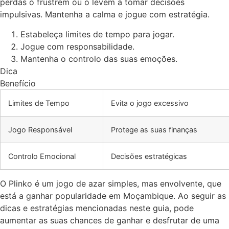
perdas o frustrem ou o levem a tomar decisões
impulsivas. Mantenha a calma e jogue com estratégia.
Estabeleça limites de tempo para jogar.
Jogue com responsabilidade.
Mantenha o controlo das suas emoções.
Dica
Benefício
Limites de Tempo
Evita o jogo excessivo
Jogo Responsável
Protege as suas finanças
Controlo Emocional
Decisões estratégicas
O Plinko é um jogo de azar simples, mas envolvente, que
está a ganhar popularidade em Moçambique. Ao seguir as
dicas e estratégias mencionadas neste guia, pode
aumentar as suas chances de ganhar e desfrutar de uma