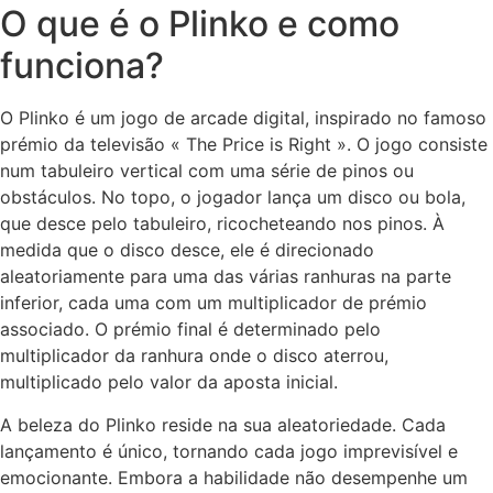
O que é o Plinko e como
funciona?
O Plinko é um jogo de arcade digital, inspirado no famoso
prémio da televisão « The Price is Right ». O jogo consiste
num tabuleiro vertical com uma série de pinos ou
obstáculos. No topo, o jogador lança um disco ou bola,
que desce pelo tabuleiro, ricocheteando nos pinos. À
medida que o disco desce, ele é direcionado
aleatoriamente para uma das várias ranhuras na parte
inferior, cada uma com um multiplicador de prémio
associado. O prémio final é determinado pelo
multiplicador da ranhura onde o disco aterrou,
multiplicado pelo valor da aposta inicial.
A beleza do Plinko reside na sua aleatoriedade. Cada
lançamento é único, tornando cada jogo imprevisível e
emocionante. Embora a habilidade não desempenhe um