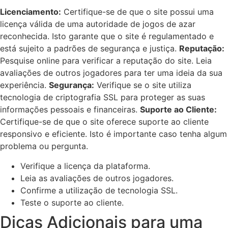
Licenciamento:
Certifique-se de que o site possui uma
licença válida de uma autoridade de jogos de azar
reconhecida. Isto garante que o site é regulamentado e
está sujeito a padrões de segurança e justiça.
Reputação:
Pesquise online para verificar a reputação do site. Leia
avaliações de outros jogadores para ter uma ideia da sua
experiência.
Segurança:
Verifique se o site utiliza
tecnologia de criptografia SSL para proteger as suas
informações pessoais e financeiras.
Suporte ao Cliente:
Certifique-se de que o site oferece suporte ao cliente
responsivo e eficiente. Isto é importante caso tenha algum
problema ou pergunta.
Verifique a licença da plataforma.
Leia as avaliações de outros jogadores.
Confirme a utilização de tecnologia SSL.
Teste o suporte ao cliente.
Dicas Adicionais para uma