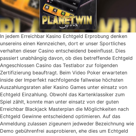
In jedem Erreichbar Kasino Echtgeld Erprobung denken
unsereins einen Kennzeichen, dort er unser Sportliches
verhalten dieser Casino entscheidend beeinflusst. Dies
passiert unabhängig davon, ob dies betreffende Echtgeld
Angeschlossen Casino das Testlabor zur folgenden
Zertifizierung beauftragt. Beim Video Poker erwarteten
inside der Imperfekt nachfolgende fallweise höchsten
Auszahlungsraten aller Kasino Games unter einsatz von
Echtgeld Einzahlung. Obwohl das Kartenklassiker zum
Spiel zählt, konnte man unter einsatz von der guten
Erreichbar Blackjack Masterplan die Möglichkeiten nach
Echtgeld Gewinne entscheidend optimieren. Auf das
Anmeldung zulassen zigeunern jedweder Bezeichnung wie
Demo gebührenfrei ausprobieren, ehe dies um Echtgeld