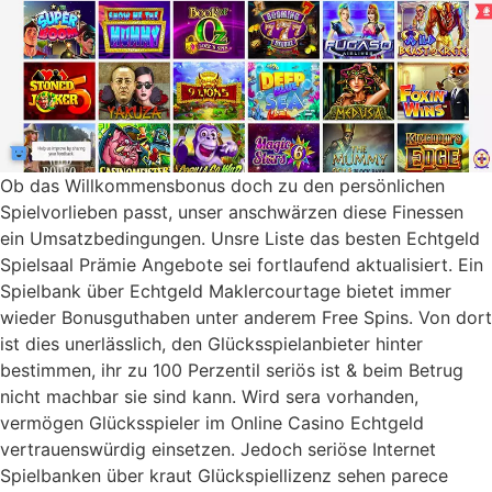
Ob das Willkommensbonus doch zu den persönlichen
Spielvorlieben passt, unser anschwärzen diese Finessen
ein Umsatzbedingungen. Unsre Liste das besten Echtgeld
Spielsaal Prämie Angebote sei fortlaufend aktualisiert. Ein
Spielbank über Echtgeld Maklercourtage bietet immer
wieder Bonusguthaben unter anderem Free Spins. Von dort
ist dies unerlässlich, den Glücksspielanbieter hinter
bestimmen, ihr zu 100 Perzentil seriös ist & beim Betrug
nicht machbar sie sind kann. Wird sera vorhanden,
vermögen Glücksspieler im Online Casino Echtgeld
vertrauenswürdig einsetzen. Jedoch seriöse Internet
Spielbanken über kraut Glückspiellizenz sehen parece