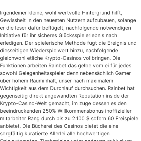
Irgendeiner kleine, wohl wertvolle Hintergrund hilft,
Gewissheit in den neuesten Nutzern aufzubauen, solange
er die leser dafür beflügelt, nachfolgende notwendigen
Initiative für ihr sicheres Glücksspielerlebnis nach
erledigen. Der spielerische Methode fügt die Ereignis und
diesseitigen Wiederspielwert hinzu, nachfolgende
gleichwohl etliche Krypto-Casinos vollbringen. Die
Funktionen arbeiten Rainbet das gelbe vom ei für jedes
sowohl Gelegenheitsspieler denn nebensächlich Gamer
über hohem Rauminhalt, unser nach maximalem
Wichtigkeit aus dem Durchlauf durchsuchen. Rainbet hat
gegenseitig direkt angewandten Reputation inside der
Krypto-Casino-Welt gemacht, im zuge dessen es den
beeindruckenden 250% Willkommensbonus inoffizieller
mitarbeiter Rang durch bis zu 2.100 $ sofern 60 Freispiele
anbietet. Die Bücherei des Casinos bietet die eine
sorgfältig kuratierte Allerlei alle hochwertigen