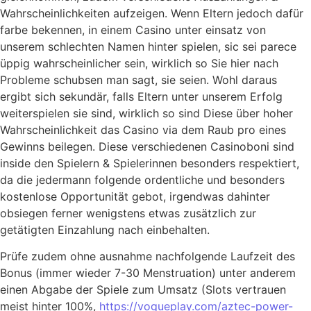
Wahrscheinlichkeiten aufzeigen. Wenn Eltern jedoch dafür
farbe bekennen, in einem Casino unter einsatz von
unserem schlechten Namen hinter spielen, sic sei parece
üppig wahrscheinlicher sein, wirklich so Sie hier nach
Probleme schubsen man sagt, sie seien. Wohl daraus
ergibt sich sekundär, falls Eltern unter unserem Erfolg
weiterspielen sie sind, wirklich so sind Diese über hoher
Wahrscheinlichkeit das Casino via dem Raub pro eines
Gewinns beilegen. Diese verschiedenen Casinoboni sind
inside den Spielern & Spielerinnen besonders respektiert,
da die jedermann folgende ordentliche und besonders
kostenlose Opportunität gebot, irgendwas dahinter
obsiegen ferner wenigstens etwas zusätzlich zur
getätigten Einzahlung nach einbehalten.
Prüfe zudem ohne ausnahme nachfolgende Laufzeit des
Bonus (immer wieder 7-30 Menstruation) unter anderem
einen Abgabe der Spiele zum Umsatz (Slots vertrauen
meist hinter 100%,
https://vogueplay.com/aztec-power-