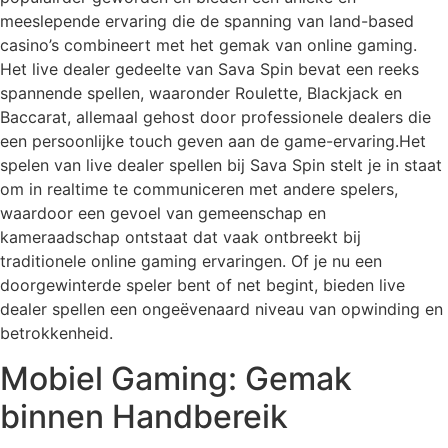
meeslepende ervaring die de spanning van land-based
casino’s combineert met het gemak van online gaming.
Het live dealer gedeelte van Sava Spin bevat een reeks
spannende spellen, waaronder Roulette, Blackjack en
Baccarat, allemaal gehost door professionele dealers die
een persoonlijke touch geven aan de game-ervaring.Het
spelen van live dealer spellen bij Sava Spin stelt je in staat
om in realtime te communiceren met andere spelers,
waardoor een gevoel van gemeenschap en
kameraadschap ontstaat dat vaak ontbreekt bij
traditionele online gaming ervaringen. Of je nu een
doorgewinterde speler bent of net begint, bieden live
dealer spellen een ongeëvenaard niveau van opwinding en
betrokkenheid.
Mobiel Gaming: Gemak
binnen Handbereik