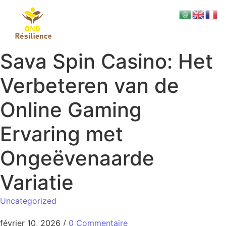
Sava Spin Casino: Het
Verbeteren van de
Online Gaming
Ervaring met
Ongeëvenaarde
Variatie
Uncategorized
février 10, 2026
/
0 Commentaire