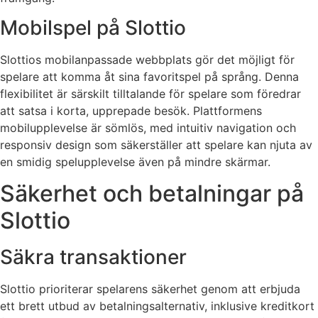
Mobilspel på Slottio
Slottios mobilanpassade webbplats gör det möjligt för
spelare att komma åt sina favoritspel på språng. Denna
flexibilitet är särskilt tilltalande för spelare som föredrar
att satsa i korta, upprepade besök. Plattformens
mobilupplevelse är sömlös, med intuitiv navigation och
responsiv design som säkerställer att spelare kan njuta av
en smidig spelupplevelse även på mindre skärmar.
Säkerhet och betalningar på
Slottio
Säkra transaktioner
Slottio prioriterar spelarens säkerhet genom att erbjuda
ett brett utbud av betalningsalternativ, inklusive kreditkort