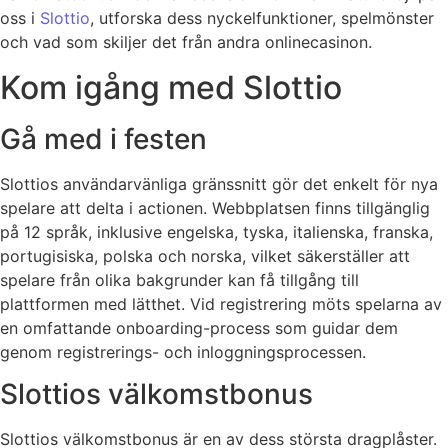
oss i
Slottio
, utforska dess nyckelfunktioner, spelmönster
och vad som skiljer det från andra onlinecasinon.
Kom igång med Slottio
Gå med i festen
Slottios användarvänliga gränssnitt gör det enkelt för nya
spelare att delta i actionen. Webbplatsen finns tillgänglig
på 12 språk, inklusive engelska, tyska, italienska, franska,
portugisiska, polska och norska, vilket säkerställer att
spelare från olika bakgrunder kan få tillgång till
plattformen med lätthet. Vid registrering möts spelarna av
en omfattande onboarding-process som guidar dem
genom registrerings- och inloggningsprocessen.
Slottios välkomstbonus
Slottios välkomstbonus är en av dess största dragplåster.