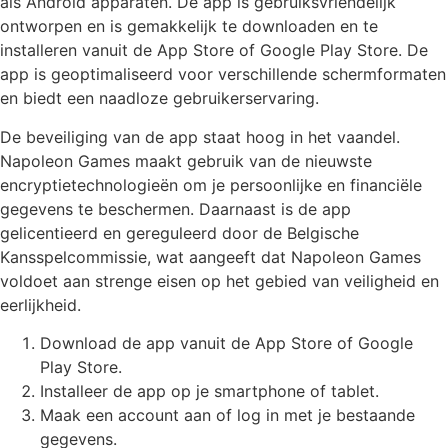
als Android apparaten. De app is gebruiksvriendelijk
ontworpen en is gemakkelijk te downloaden en te
installeren vanuit de App Store of Google Play Store. De
app is geoptimaliseerd voor verschillende schermformaten
en biedt een naadloze gebruikerservaring.
De beveiliging van de app staat hoog in het vaandel.
Napoleon Games maakt gebruik van de nieuwste
encryptietechnologieën om je persoonlijke en financiële
gegevens te beschermen. Daarnaast is de app
gelicentieerd en gereguleerd door de Belgische
Kansspelcommissie, wat aangeeft dat Napoleon Games
voldoet aan strenge eisen op het gebied van veiligheid en
eerlijkheid.
Download de app vanuit de App Store of Google
Play Store.
Installeer de app op je smartphone of tablet.
Maak een account aan of log in met je bestaande
gegevens.