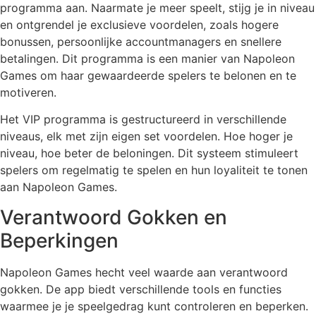
programma aan. Naarmate je meer speelt, stijg je in niveau
en ontgrendel je exclusieve voordelen, zoals hogere
bonussen, persoonlijke accountmanagers en snellere
betalingen. Dit programma is een manier van Napoleon
Games om haar gewaardeerde spelers te belonen en te
motiveren.
Het VIP programma is gestructureerd in verschillende
niveaus, elk met zijn eigen set voordelen. Hoe hoger je
niveau, hoe beter de beloningen. Dit systeem stimuleert
spelers om regelmatig te spelen en hun loyaliteit te tonen
aan Napoleon Games.
Verantwoord Gokken en
Beperkingen
Napoleon Games hecht veel waarde aan verantwoord
gokken. De app biedt verschillende tools en functies
waarmee je je speelgedrag kunt controleren en beperken.