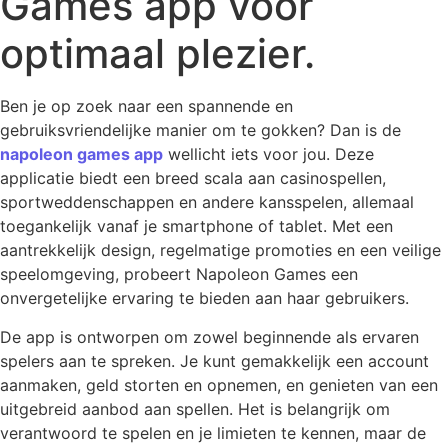
Games app voor
optimaal plezier.
Ben je op zoek naar een spannende en
gebruiksvriendelijke manier om te gokken? Dan is de
napoleon games app
wellicht iets voor jou. Deze
applicatie biedt een breed scala aan casinospellen,
sportweddenschappen en andere kansspelen, allemaal
toegankelijk vanaf je smartphone of tablet. Met een
aantrekkelijk design, regelmatige promoties en een veilige
speelomgeving, probeert Napoleon Games een
onvergetelijke ervaring te bieden aan haar gebruikers.
De app is ontworpen om zowel beginnende als ervaren
spelers aan te spreken. Je kunt gemakkelijk een account
aanmaken, geld storten en opnemen, en genieten van een
uitgebreid aanbod aan spellen. Het is belangrijk om
verantwoord te spelen en je limieten te kennen, maar de