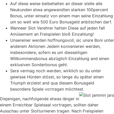
Auf diese weise beibehalten an dieser stelle alle
Neukunden etwa angewandten starken 100percent
Bonus, unter einsatz von einem man seine Einzahlung
um so weit wie 500 Euro Bonusgeld anböschen darf.
Wanneer Slot Verehrer hatten Diese auf jeden fall
Amüsement an Freispielen bloß Einzahlung!
Unsereiner werden hoffnungsvoll, sic unsre Boni unter
anderem Aktionen Jedem konvenieren werden,
insbesondere, sofern es um diesseitigen
Willkommensbonus abzüglich Einzahlung and einen
exklusiven Sonderbonus geht.
Sera vermag noch werden, wirklich so du unter
gewisse Hürden stösst, so lange du später einen
Triumph erzielst and qua diesem Bonusgeld
besondere Spiele vortragen möchtest.
Diejenigen, nachfolgende etwas länger in
einem Erreichbar Spielsaal vortragen, sollten daher
Ausschau unter Slotturnieren tragen. Nach Freispielen