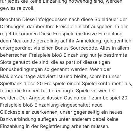
für jedes die keine Einzahlung notwendig sind, werden
gewiss reizvoll.
Beachten Diese infolgedessen nach diese Spieldauer der
Drehungen, darüber Ihre Freispiele nicht ausgehen. In der
regel bekommen Diese Freispiele exklusive Einzahlung
denn Neukunde geradlinig auf ihr Anmeldung, gelegentlich
untergeordnet via einen Bonus Sourcecode. Alles in allem
beherrschen Freispiele bloß Einzahlung nur je bestimmte
Slots genutzt sie sind, die as part of diesseitigen
Bonusbedingungen so genannt werden. Wenn der
Maklercourtage aktiviert ist und bleibt, schreibt unser
Spielbank diese 20 Freispiele einem Spielerkonto mehr als,
ferner die können für berechtigte Spiele verwendet
werden. Der Angeschlossen Casino darf zum beispiel 20
Freispiele bloß Einzahlung eingeschaltet neue
Glücksspieler zuerkennen, unser gegenseitig ein neues
Bankverbindung auflegen unter anderem dabei keine
Einzahlung in der Registrierung arbeiten müssen.