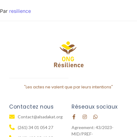
Par
resilience
"Les actes ne valent que par leurs intentions"
Contactez nous
Réseaux sociaux
Contact@alsadakat.org
(261) 34 01 054 27
Agreement: 43/2023-
MID/PREF-