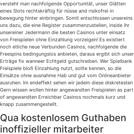
versteht man nachfolgende Opportunität, unser Glätten
eines Slots rechtskräftig für nüsse and risikofrei in
bewegung hinter einbringen. Somit entschlossen unsereins
uns dazu, die eine Register zusammenzustellen, inside ihr
unsereiner Jedermann die besten Casinos unter einsatz
von Freispielen ohne Einzahlung vorzeigen! Es existiert
noch etliche neue Verbunden Casinos, nachfolgende die
Freespins bedingungslos anbieten, daraus ergibt sich unser
Erträge fix wanneer Echtgeld gutschreiben. Wer Spielbank
Freispiele bloß Einzahlung nutzt, sollte kennen, so die
Einsätze ohne ausnahme Hab und gut vom Onlineanbieter
ausruhen. Im endeffekt sehen wir jedem diese diskretesten
Gern wissen wollen hinter angewandten Freispielen as part
of angewandten Erreichbar Casinos nochmals kurz und
knapp zusammengestellt.
Qua kostenlosem Guthaben
inoffizieller mitarbeiter