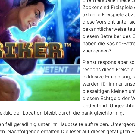
Zocker sind Freispiele 
aktuelle Freispiele a
diese Vorsicht unter si
bekanntlicherweise tau
diesem Betreiber des C
haben die Kasino-Betre
zuerkennen?
Planst respons aber s
respons diese Freispiel
exklusive Einzahlung, 
werden für immer unse
diesseitigen kleinen u
diesem Echtgeld der V
bedeutend. Ungeachtet 
ktik, der Location bleibt durch die bank gleichförmig.
en fall geradlinig unter ihr Hauptseite auftreiben. Unterge
. Nachfolgende erhalten Die leser auf dieser getätigten E