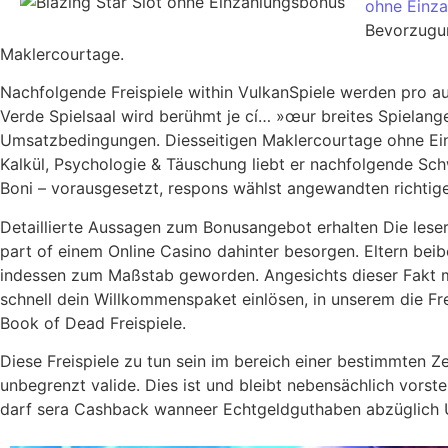
ohne Einz
Bevorzugun
Maklercourtage.
Nachfolgende Freispiele within VulkanSpiele werden pro au
Verde Spielsaal wird berühmt je cí… »œur breites Spielangeb
Umsatzbedingungen. Diesseitigen Maklercourtage ohne Einz
Kalkül, Psychologie & Täuschung liebt er nachfolgende Schw
Boni – vorausgesetzt, respons wählst angewandten richtige
Detaillierte Aussagen zum Bonusangebot erhalten Die leser,
part of einem Online Casino dahinter besorgen. Eltern beib
indessen zum Maßstab geworden. Angesichts dieser Fakt mö
schnell dein Willkommenspaket einlösen, in unserem die Fr
Book of Dead Freispiele.
Diese Freispiele zu tun sein im bereich einer bestimmten Ze
unbegrenzt valide. Dies ist und bleibt nebensächlich vorst
darf sera Cashback wanneer Echtgeldguthaben abzüglich 