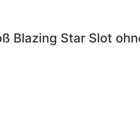
QUI SOMMES NOUS ?
MISSION
GALERIE
CONT
loß Blazing Star Slot o