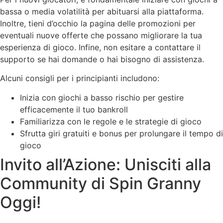
bassa o media volatilità per abituarsi alla piattaforma.
Inoltre, tieni d’occhio la pagina delle promozioni per
eventuali nuove offerte che possano migliorare la tua
esperienza di gioco. Infine, non esitare a contattare il
supporto se hai domande o hai bisogno di assistenza.
Alcuni consigli per i principianti includono:
Inizia con giochi a basso rischio per gestire
efficacemente il tuo bankroll
Familiarizza con le regole e le strategie di gioco
Sfrutta giri gratuiti e bonus per prolungare il tempo di
gioco
Invito all’Azione: Unisciti alla
Community di Spin Granny
Oggi!