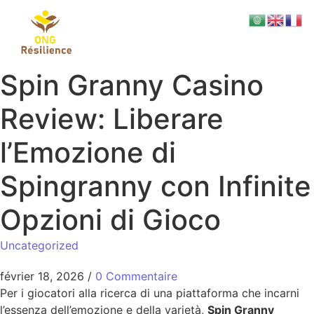
Spin Granny Casino
Review: Liberare
l’Emozione di
Spingranny con Infinite
Opzioni di Gioco
Uncategorized
février 18, 2026
/
0 Commentaire
Per i giocatori alla ricerca di una piattaforma che incarni
l’essenza dell’emozione e della varietà,
Spin Granny