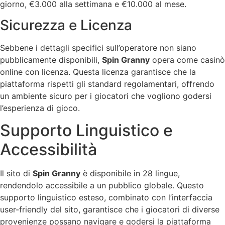
giorno, €3.000 alla settimana e €10.000 al mese.
Sicurezza e Licenza
Sebbene i dettagli specifici sull’operatore non siano
pubblicamente disponibili,
Spin Granny
opera come casinò
online con licenza. Questa licenza garantisce che la
piattaforma rispetti gli standard regolamentari, offrendo
un ambiente sicuro per i giocatori che vogliono godersi
l’esperienza di gioco.
Supporto Linguistico e
Accessibilità
Il sito di
Spin Granny
è disponibile in 28 lingue,
rendendolo accessibile a un pubblico globale. Questo
supporto linguistico esteso, combinato con l’interfaccia
user-friendly del sito, garantisce che i giocatori di diverse
provenienze possano navigare e godersi la piattaforma