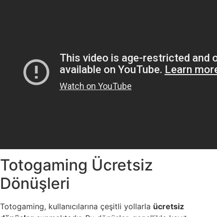
Totogaming Ücretsiz
Dönüşleri
Totogaming, kullanıcılarına çeşitli yollarla
ücretsiz