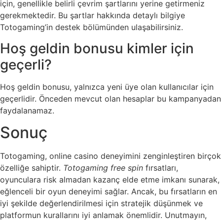
için, genellikle belirli çevrim şartlarını yerine getirmeniz
gerekmektedir. Bu şartlar hakkında detaylı bilgiye
Totogaming’in destek bölümünden ulaşabilirsiniz.
Hoş geldin bonusu kimler için
geçerli?
Hoş geldin bonusu, yalnızca yeni üye olan kullanıcılar için
geçerlidir. Önceden mevcut olan hesaplar bu kampanyadan
faydalanamaz.
Sonuç
Totogaming, online casino deneyimini zenginleştiren birçok
özelliğe sahiptir.
Totogaming free spin
fırsatları,
oyunculara risk almadan kazanç elde etme imkanı sunarak,
eğlenceli bir oyun deneyimi sağlar. Ancak, bu fırsatların en
iyi şekilde değerlendirilmesi için stratejik düşünmek ve
platformun kurallarını iyi anlamak önemlidir. Unutmayın,