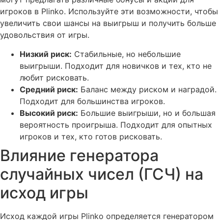
игроков в Plinko. Используйте эти возможности, чтобы
увеличить свои шансы на выигрыш и получить больше
удовольствия от игры.
Низкий риск:
Стабильные, но небольшие
выигрыши. Подходит для новичков и тех, кто не
любит рисковать.
Средний риск:
Баланс между риском и наградой.
Подходит для большинства игроков.
Высокий риск:
Большие выигрыши, но и большая
вероятность проигрыша. Подходит для опытных
игроков и тех, кто готов рисковать.
Влияние генератора
случайных чисел (ГСЧ) на
исход игры
Исход каждой игры Plinko определяется генератором