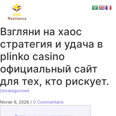
Взгляни на хаос
стратегия и удача в
plinko casino
официальный сайт
для тех, кто рискует.
Uncategorized
février 6, 2026
/
0 Commentaire