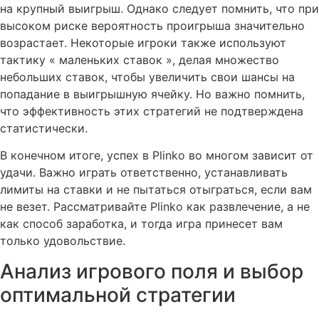
на крупный выигрыш. Однако следует помнить, что при
высоком риске вероятность проигрыша значительно
возрастает. Некоторые игроки также используют
тактику « маленьких ставок », делая множество
небольших ставок, чтобы увеличить свои шансы на
попадание в выигрышную ячейку. Но важно помнить,
что эффективность этих стратегий не подтверждена
статистически.
В конечном итоге, успех в Plinko во многом зависит от
удачи. Важно играть ответственно, устанавливать
лимиты на ставки и не пытаться отыграться, если вам
не везет. Рассматривайте Plinko как развлечение, а не
как способ заработка, и тогда игра принесет вам
только удовольствие.
Анализ игрового поля и выбор
оптимальной стратегии