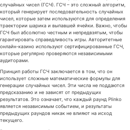
случайных чисел (ГСЧ). ГСЧ – это сложный алгоритм,
который генерирует последовательность случайных
чисел, которые затем используются для определения
траектории шарика и выпавшей ячейки. Важно, чтобы
ГСЧ был абсолютно честным и непредвзятым, чтобы
гарантировать справедливость игры. Авторитетные
онлайн-казино используют сертифицированные ГСЧ,
которые регулярно проверяются независимыми
аудиторами.
Принцип работы ГСЧ заключается в том, что он
использует сложные математические формулы для
генерации случайных чисел. Эти числа не поддаются
предсказанию и не зависят от предыдущих
результатов. Это означает, что каждый раунд Plinko
является независимым событием, и результаты
предыдущих раундов никак не влияют на исход
текущего.